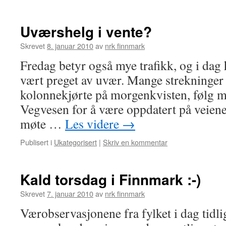
Uværshelg i vente?
Skrevet
8. januar 2010
av
nrk finnmark
Fredag betyr også mye trafikk, og i dag
vært preget av uvær. Mange strekninger
kolonnekjørte på morgenkvisten, følg m
Vegvesen for å være oppdatert på veiene
møte …
Les videre
→
Publisert i
Ukategorisert
|
Skriv en kommentar
Kald torsdag i Finnmark :-)
Skrevet
7. januar 2010
av
nrk finnmark
Værobservasjonene fra fylket i dag tidlig