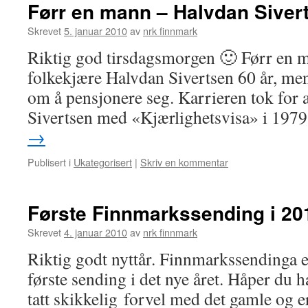
Førr en mann – Halvdan Sivert
Skrevet
5. januar 2010
av
nrk finnmark
Riktig god tirsdagsmorgen 🙂 Førr en ma
folkekjære Halvdan Sivertsen 60 år, men
om å pensjonere seg. Karrieren tok for 
Sivertsen med «Kjærlighetsvisa» i 197
→
Publisert i
Ukategorisert
|
Skriv en kommentar
Første Finnmarkssending i 20
Skrevet
4. januar 2010
av
nrk finnmark
Riktig godt nyttår. Finnmarkssendinga e
første sending i det nye året. Håper du ha
tatt skikkelig forvel med det gamle og er