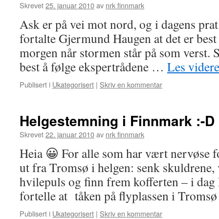
Skrevet
25. januar 2010
av
nrk finnmark
Ask er på vei mot nord, og i dagens pr
fortalte Gjermund Haugen at det er best 
morgen når stormen står på som verst. S
best å følge ekspertrådene …
Les vider
Publisert i
Ukategorisert
|
Skriv en kommentar
Helgestemning i Finnmark :-D
Skrevet
22. januar 2010
av
nrk finnmark
Heia 😀 For alle som har vært nervøse fo
ut fra Tromsø i helgen: senk skuldrene, v
hvilepuls og finn frem kofferten – i da
fortelle at tåken på flyplassen i Troms
Publisert i
Ukategorisert
|
Skriv en kommentar