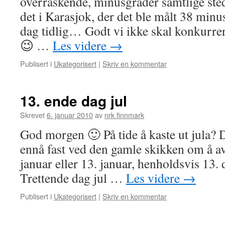
overraskende, minusgrader samtlige sted
det i Karasjok, der det ble målt 38 minu
dag tidlig… Godt vi ikke skal konkurrer
😉 …
Les videre
→
Publisert i
Ukategorisert
|
Skriv en kommentar
13. ende dag jul
Skrevet
6. januar 2010
av
nrk finnmark
God morgen 🙂 På tide å kaste ut jula? D
ennå fast ved den gamle skikken om å avs
januar eller 13. januar, henholdsvis 13. 
Trettende dag jul …
Les videre
→
Publisert i
Ukategorisert
|
Skriv en kommentar