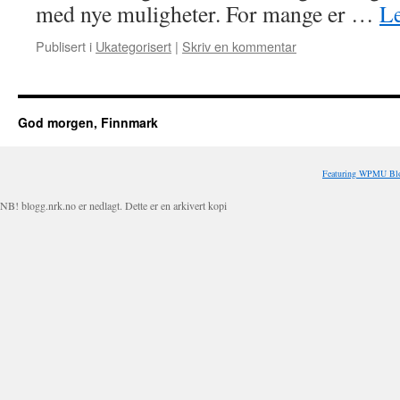
med nye muligheter. For mange er …
Le
Publisert i
Ukategorisert
|
Skriv en kommentar
God morgen, Finnmark
Featuring WPMU Blo
NB! blogg.nrk.no er nedlagt. Dette er en arkivert kopi