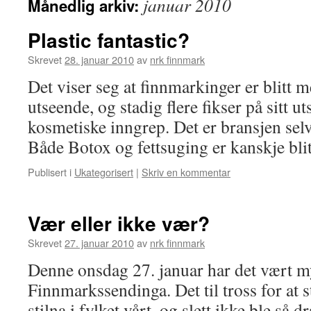
januar 2010
Månedlig arkiv:
Plastic fantastic?
Skrevet
28. januar 2010
av
nrk finnmark
Det viser seg at finnmarkinger er blitt 
utseende, og stadig flere fikser på sitt u
kosmetiske inngrep. Det er bransjen selv
Både Botox og fettsuging er kanskje bl
Publisert i
Ukategorisert
|
Skriv en kommentar
Vær eller ikke vær?
Skrevet
27. januar 2010
av
nrk finnmark
Denne onsdag 27. januar har det vært m
Finnmarkssendinga. Det til tross for at s
stilna i fylket vårt, og slett ikke ble så 