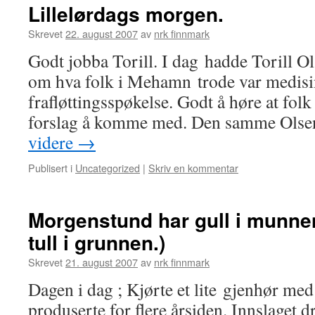
Lillelørdags morgen.
Skrevet
22. august 2007
av
nrk finnmark
Godt jobba Torill. I dag hadde Torill O
om hva folk i Mehamn trode var medisin
frafløttingsspøkelse. Godt å høre at fol
forslag å komme med. Den samme Olsen
videre
→
Publisert i
Uncategorized
|
Skriv en kommentar
Morgenstund har gull i munnen
tull i grunnen.)
Skrevet
21. august 2007
av
nrk finnmark
Dagen i dag ; Kjørte et lite gjenhør med
produserte for flere årsiden. Innslaget 