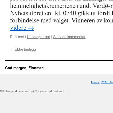
hemmelighetskremeriene rundt Vardø-r
Nyhetsutbretten kl. 0740 gikk ut fordi D
forbindelse med valget. Vinneren av k
videre
→
Publisert i
Uncategorized
|
Skriv en kommentar
←
Eldre innlegg
God morgen, Finnmark
Featuring WPMU Blo
NB! blogg.nrk.no er nedlagt. Dette er en arkivert kopi