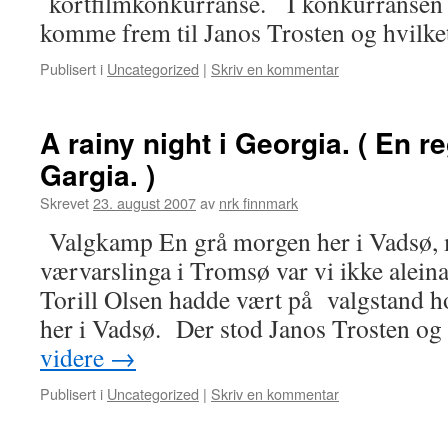
kortfilmkonkurranse. I konkurransen i
komme frem til Janos Trosten og hvilk
Publisert i
Uncategorized
|
Skriv en kommentar
A rainy night i Georgia. ( En re
Gargia. )
Skrevet
23. august 2007
av
nrk finnmark
Valgkamp En grå morgen her i Vadsø, m
værvarslinga i Tromsø var vi ikke aleina
Torill Olsen hadde vært på valgstand h
her i Vadsø. Der stod Janos Trosten o
videre
→
Publisert i
Uncategorized
|
Skriv en kommentar