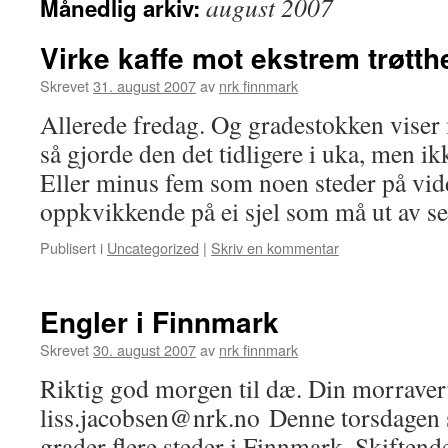
august 2007
Månedlig arkiv:
Virke kaffe mot ekstrem trøtth
Skrevet
31. august 2007
av
nrk finnmark
Allerede fredag. Og gradestokken viser 
så gjorde den det tidligere i uka, men ik
Eller minus fem som noen steder på vidd
oppkvikkende på ei sjel som må ut av 
Publisert i
Uncategorized
|
Skriv en kommentar
Engler i Finnmark
Skrevet
30. august 2007
av
nrk finnmark
Riktig god morgen til dæ. Din morravert
liss.jacobsen@nrk.no Denne torsdagen 
grader flere steder i Finnmark. Skiftende