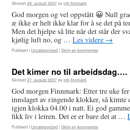
Skrevet
28. august 2007
av
nrk finnmark
God morgen og vel oppstått 😀 Null g
æ ikke er helt ikke klar for å se det på t
Men det hjelpe så lite når det står der sv
kjølig luft no, og …
Les videre
→
Publisert i
Uncategorized
|
Skriv en kommentar
Det kimer no til arbeidsdag….
Skrevet
27. august 2007
av
nrk finnmark
God morgen Finnmark: Etter tre uke feri
innslaget av ringende klokker, så kimte d
igjen klokka 04.00 i natt. Ei god gamm
fikk liv i leiren. Det er er bare det at …
Publisert i
Uncategorized
|
Skriv en kommentar