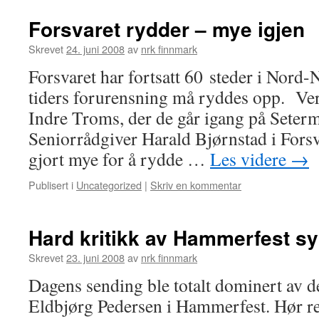
Forsvaret rydder – mye igjen
Skrevet
24. juni 2008
av
nrk finnmark
Forsvaret har fortsatt 60 steder i Nord-N
tiders forurensning må ryddes opp. Vers
Indre Troms, der de går igang på Seterm
Seniorrådgiver Harald Bjørnstad i Forsv
gjort mye for å rydde …
Les videre
→
Publisert i
Uncategorized
|
Skriv en kommentar
Hard kritikk av Hammerfest s
Skrevet
23. juni 2008
av
nrk finnmark
Dagens sending ble totalt dominert av d
Eldbjørg Pedersen i Hammerfest. Hør re