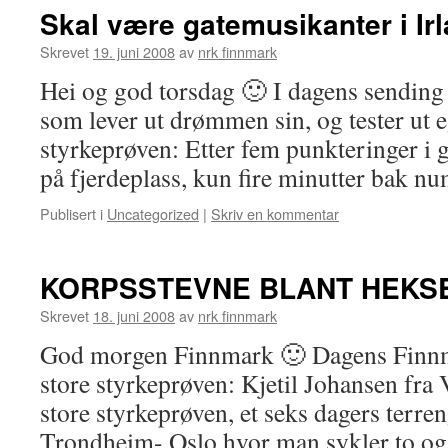
Skal være gatemusikanter i Ir
Skrevet
19. juni 2008
av
nrk finnmark
Hei og god torsdag 🙂 I dagens sending 
som lever ut drømmen sin, og tester ut 
styrkeprøven: Etter fem punkteringer i g
på fjerdeplass, kun fire minutter bak
Publisert i
Uncategorized
|
Skriv en kommentar
KORPSSTEVNE BLANT HEKS
Skrevet
18. juni 2008
av
nrk finnmark
God morgen Finnmark 🙂 Dagens Finn
store styrkeprøven: Kjetil Johansen fra
store styrkeprøven, et seks dagers terre
Trondheim- Oslo hvor man sykler to og 