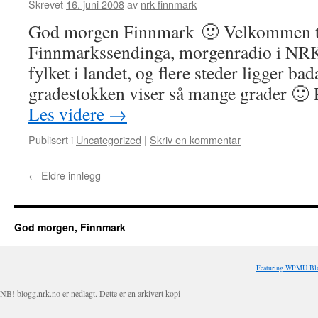
Skrevet
16. juni 2008
av
nrk finnmark
God morgen Finnmark 🙂 Velkommen ti
Finnmarkssendinga, morgenradio i NRK P
fylket i landet, og flere steder ligger bad
gradestokken viser så mange grader 🙂
Les videre
→
Publisert i
Uncategorized
|
Skriv en kommentar
←
Eldre innlegg
God morgen, Finnmark
Featuring WPMU Blo
NB! blogg.nrk.no er nedlagt. Dette er en arkivert kopi