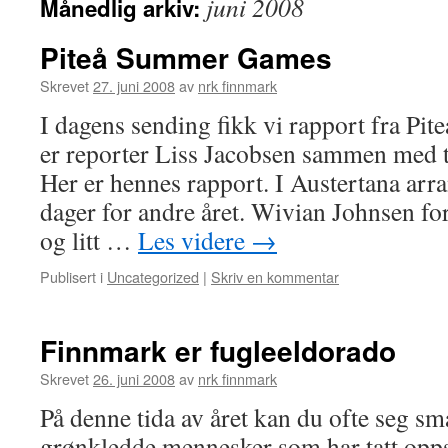
juni 2008
Månedlig arkiv:
Piteå Summer Games
Skrevet
27. juni 2008
av
nrk finnmark
I dagens sending fikk vi rapport fra P
er reporter Liss Jacobsen sammen med tr
Her er hennes rapport. I Austertana arr
dager for andre året. Wivian Johnsen f
og litt …
Les videre
→
Publisert i
Uncategorized
|
Skriv en kommentar
Finnmark er fugleeldorado
Skrevet
26. juni 2008
av
nrk finnmark
På denne tida av året kan du ofte seg s
grønkledde mennesker som har tatt opps