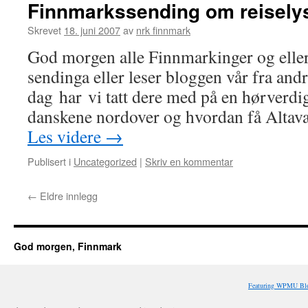
Finnmarkssending om reiselys
Skrevet
18. juni 2007
av
nrk finnmark
God morgen alle Finnmarkinger og elle
sendinga eller leser bloggen vår fra and
dag har vi tatt dere med på en hørverdi
danskene nordover og hvordan få Altavæ
Les videre
→
Publisert i
Uncategorized
|
Skriv en kommentar
←
Eldre innlegg
God morgen, Finnmark
Featuring WPMU Blo