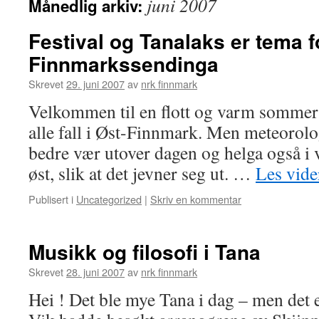
juni 2007
Månedlig arkiv:
Festival og Tanalaks er tema f
Finnmarkssendinga
Skrevet
29. juni 2007
av
nrk finnmark
Velkommen til en flott og varm sommer
alle fall i Øst-Finnmark. Men meteorologe
bedre vær utover dagen og helga også i ve
øst, slik at det jevner seg ut. …
Les vid
Publisert i
Uncategorized
|
Skriv en kommentar
Musikk og filosofi i Tana
Skrevet
28. juni 2007
av
nrk finnmark
Hei ! Det ble mye Tana i dag – men det e