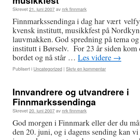
musikkfest
Skrevet
21. juni 2007
av
nrk finnmark
Finnmarkssendinga i dag har vært velf
kvensk institutt, musikkfest på Nordky
lauvmakken. God spredning på tema og 
institutt i Børselv. For 23 år siden kom
bordet og nå står …
Les videre
→
Publisert i
Uncategorized
|
Skriv en kommentar
Innvandrere og utvandrere i
Finnmarkssendinga
Skrevet
20. juni 2007
av
nrk finnmark
God morgen i Finnmark eller der du mått
den 20. juni, og i dagens sending kan vi