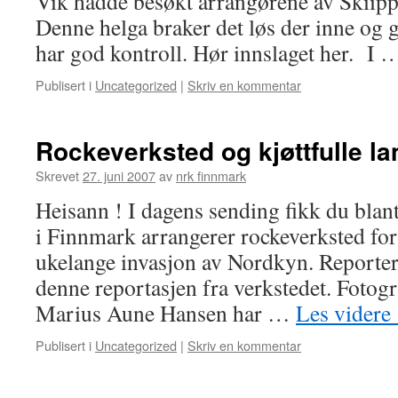
Vik hadde besøkt arrangørene av Skiipp
Denne helga braker det løs der inne og
har god kontroll. Hør innslaget her. I
Publisert i
Uncategorized
|
Skriv en kommentar
Rockeverksted og kjøttfulle l
Skrevet
27. juni 2007
av
nrk finnmark
Heisann ! I dagens sending fikk du blan
i Finnmark arrangerer rockeverksted fo
ukelange invasjon av Nordkyn. Reporter 
denne reportasjen fra verkstedet. Fotog
Marius Aune Hansen har …
Les videre
Publisert i
Uncategorized
|
Skriv en kommentar