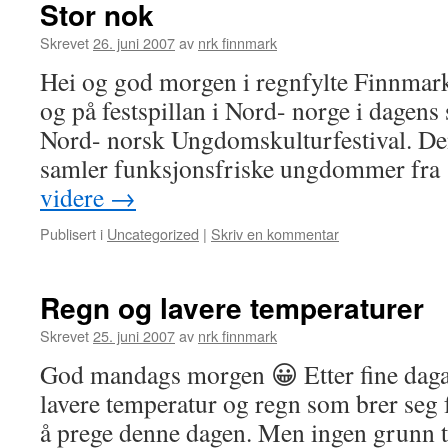
Stor nok
Skrevet
26. juni 2007
av
nrk finnmark
Hei og god morgen i regnfylte Finnmar
og på festspillan i Nord- norge i dagen
Nord- norsk Ungdomskulturfestival. Den
samler funksjonsfriske ungdommer fra 
videre
→
Publisert i
Uncategorized
|
Skriv en kommentar
Regn og lavere temperaturer
Skrevet
25. juni 2007
av
nrk finnmark
God mandags morgen 😀 Etter fine daga i
lavere temperatur og regn som brer seg 
å prege denne dagen. Men ingen grunn t