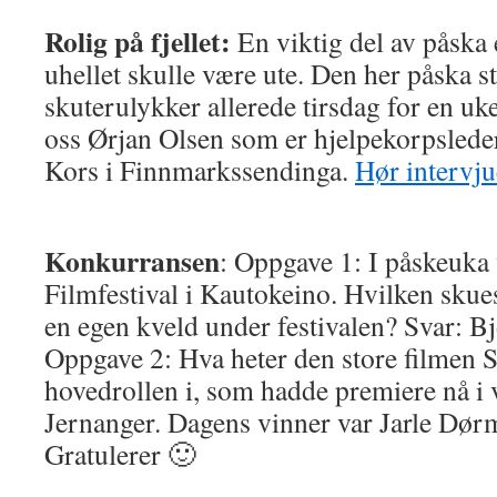
Rolig på fjellet:
En viktig del av påska e
uhellet skulle være ute. Den her påska s
skuterulykker allerede tirsdag for en u
oss Ørjan Olsen som er hjelpekorpsleder
Kors i Finnmarkssendinga.
Hør intervju
Konkurransen
: Oppgave 1: I påskeuka
Filmfestival i Kautokeino. Hvilken skue
en egen kveld under festivalen? Svar: B
Oppgave 2: Hva heter den store filmen S
hovedrollen i, som hadde premiere nå i 
Jernanger. Dagens vinner var Jarle Dør
Gratulerer 🙂