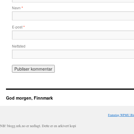
Navn
*
E-post
*
Nettsted
God morgen, Finnmark
Featuring WPMU Blo
NB! blogg.nrk.no er nedlagt. Dette er en arkivert kopi