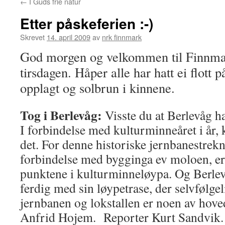
←
I Guds frie natur
Etter påskeferien :-)
Skrevet
14. april 2009
av
nrk finnmark
God morgen og velkommen til Finnma
tirsdagen. Håper alle har hatt ei flott 
opplagt og solbrun i kinnene.
Tog i Berlevåg:
Visste du at Berlevåg h
I forbindelse med kulturminneåret i år,
det. For denne historiske jernbanestrekn
forbindelse med bygginga ev moloen, er
punktene i kulturminneløypa. Og Berlevåg
ferdig med sin løypetrase, der selvfølg
jernbanen og lokstallen er noen av hove
Anfrid Hojem. Reporter Kurt Sandvik