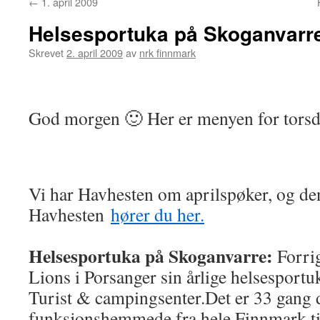
←
1. april 2009
Helsesportuka på Skoganvarr
Skrevet
2. april 2009
av
nrk finnmark
God morgen 🙂 Her er menyen for tors
Vi har Havhesten om aprilspøker, og de
Havhesten
hører du her.
Helsesportuka på Skoganvarre:
Forri
Lions i Porsanger sin årlige helsesport
Turist & campingsenter.Det er 33 gang d
funksjonshemmede fra hele Finnmark ti