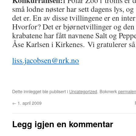
Konkurransen:
I Polar Zoo i troms er de
små lodne nøster har sett dagens lys, og 
det er. En av disse tvillingene er en inte
Hvorfor? Det er bjørnetvillinger og den
krabatene har fått navnene Salt og Pepp
Åse Karlsen i Kirkenes. Vi gratulerer s
liss.jacobsen@nrk.no
Dette innlegget ble publisert i
Uncategorized
. Bokmerk
permale
←
1. april 2009
Legg igjen en kommentar