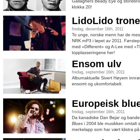
Gallaghers Beady Eye og storebror
klokka 20!
LidoLido trone
fredag, desember 16th, 2011
To unge, norske menn har de mest
NRK mP3 i løpet av 2011. Førstepl
med «Different» og A-Lee med «T
topplasseringene her!
Ensom ulv
fredag, september 16th, 2011
Albumaktuelle Sivert Høyem innrøm
ensomt og ukomfortabelt.
Europeisk blu
fredag, september 16th, 2011
Da kanadiske Dan Bejar og bande
Blues
i 2004 ble musikken omtalt 
merkelapp som har vært klistra på