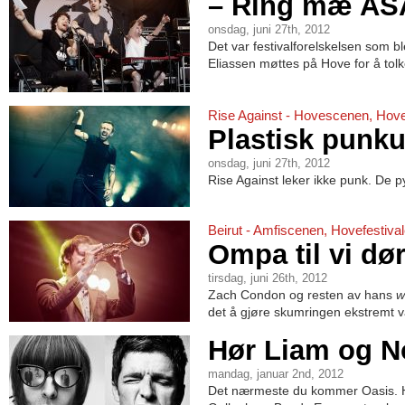
– Ring mæ AS
onsdag, juni 27th, 2012
Det var festivalforelskelsen som b
Eliassen møttes på Hove for å tol
Rise Against - Hovescenen, Hove
Plastisk punku
onsdag, juni 27th, 2012
Rise Against leker ikke punk. De py
Beirut - Amfiscenen, Hovefestiva
Ompa til vi dø
tirsdag, juni 26th, 2012
Zach Condon og resten av hans
w
det å gjøre skumringen ekstremt v
Hør Liam og No
mandag, januar 2nd, 2012
Det nærmeste du kommer Oasis. Hør