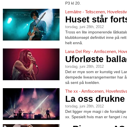
P3 kl 20.
Lemâitre - Teltscenen, Hovefesti
Huset står fort
torsdag, juni 28th, 2012
Tross en lite imponerende låtkata
klubbkonsept definitivt inne på rett
helt ennå.
Lana Del Rey - Amfiscenen, Hove
Uforløste ball
torsdag, juni 28th, 2012
Det er mye som er kunstig ved L
dempede livearrangementer har åp
så sent på kvelden.
The xx - Amfiscenen, Hovefestiv
La oss drukne 
torsdag, juni 28th, 2012
Det ligger mye magi i de forsiktig
xx. Spesielt hvis man er fanget i n