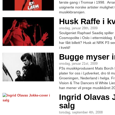
første gang i Tromsø i 1998. Arr
usignerte norske artister mulighet t
musikkbransjen.
Husk Raffe i kv
onsdag, januar 28th, 2009
Soulgeniet Raphael Saadiq spiller 
Cosmopolite i Oslo i ettermiddag.
har fått billett? Husk at NRK P3 se
i kveld!
Bugge myser i
onsdag, januar 21st, 2009
P3s musikkprodusent Mats Borch
plater for oss i Lydverket, dro til 
Groeningen, Nederland i helga. Fr
Vision & The Dancers til White Lie
han mener vil prege musikkåret 2
Ingrid Olavas 
salg
torsdag, september 4th, 2008