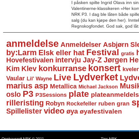
I påsken spilte Ingrid Olava inn si
Valentinerne-klassikeren «Her kom
NRK P3. I dag ble låten både spille
salg (du kan kjøpe den her). Inntek
Regnskogfondet. God sak, god låt
anmeldelse
Anmeldelser
Asbjørn Sl
Festival
by:Larm
Elsk eller hat
gratis
intervju
Jay-Z
Jørgen He
Hovefestivalen
konsert
konkurranse
Kim Klev
kveler
Lydverket
Live
Lydv
Vaular
Lil' Wayne
marius asp
Musi
Metallica
Michael Jackson
P3
plate
oslo
plateanmeldel
P3Sessions
sp
rilleristing
Robyn
Rockefeller
ruben gran
video
Spillelister
øya
øyafestivalen