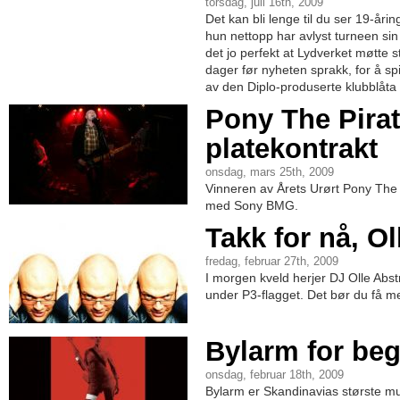
torsdag, juli 16th, 2009
Det kan bli lenge til du ser 19-år
hun nettopp har avlyst turneen sin
det jo perfekt at Lydverket møtte 
dager før nyheten sprakk, for å sp
av den Diplo-produserte klubblå
Pony The Pira
platekontrakt
onsdag, mars 25th, 2009
Vinneren av Årets Urørt Pony The 
med Sony BMG.
Takk for nå, Ol
fredag, februar 27th, 2009
I morgen kveld herjer DJ Olle Abstr
under P3-flagget. Det bør du få m
Bylarm for be
onsdag, februar 18th, 2009
Bylarm er Skandinavias største mu