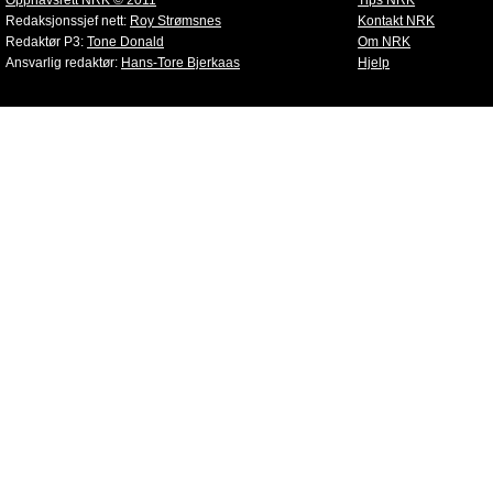
Opphavsrett NRK © 2011
Tips NRK
Redaksjonssjef nett:
Roy Strømsnes
Kontakt NRK
Redaktør P3:
Tone Donald
Om NRK
Ansvarlig redaktør:
Hans-Tore Bjerkaas
Hjelp