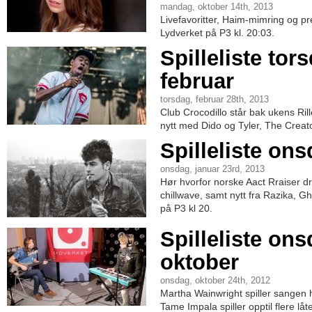
mandag, oktober 14th, 2013
Livefavoritter, Haim-mimring og pr
Lydverket på P3 kl. 20:03.
Spilleliste tor
februar
torsdag, februar 28th, 2013
Club Crocodillo står bak ukens Rille
nytt med Dido og Tyler, The Creato
Spilleliste ons
onsdag, januar 23rd, 2013
Hør hvorfor norske Aact Rraiser dro 
chillwave, samt nytt fra Razika, 
på P3 kl 20.
Spilleliste ons
oktober
onsdag, oktober 24th, 2012
Martha Wainwright spiller sangen 
Tame Impala spiller opptil flere låt