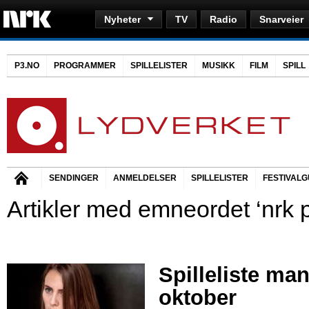
Nyheter
TV
Radio
Snarveier
P3.NO
PROGRAMMER
SPILLELISTER
MUSIKK
FILM
SPILL
SENDINGER
ANMELDELSER
SPILLELISTER
FESTIVALG
Artikler med emneordet ‘nrk 
Spilleliste ma
oktober