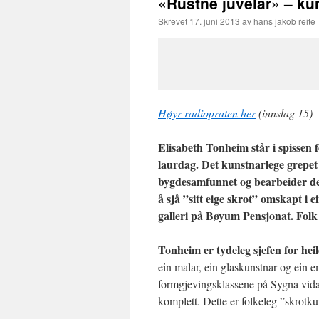
«Rustne juvelar» – kun
Skrevet
17. juni 2013
av
hans jakob reite
Høyr radiopraten her
(innslag 15)
Elisabeth Tonheim står i spissen 
laurdag. Det kunstnarlege grepet 
bygdesamfunnet og bearbeider det 
å sjå ”sitt eige skrot” omskapt i 
galleri på Bøyum Pensjonat. Folk 
Tonheim er tydeleg sjefen for heil
ein malar, ein glaskunstnar og ein 
formgjevingsklassene på Sygna vidar
komplett. Dette er folkeleg ”skrotku