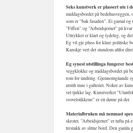
Seks kunstverk er plassert ute i de
middagsbordet på bedehusveggen, og h
som er ”bak fasaden”. Ei gamal og m
”Fiffen” og ”Arbeidsjernet” på kva
Uttrykket er klart og tydeleg, og dei
Eg vil gje pluss for klare politiske 
Kanskje vert det stundom altfor direkt
Eg synest utstillinga fungerer bes
veggklokke og middagsbordet på be
rom for undring. Gjennomgåande syne
utstilt inne i galleriet. Nokre av ku
vel tjukke lag. Kunstverket ”Utanf
svovelstikkene” er eit døme på det.
Materialbruken må nemnast spesi
skrotet. ”Arbeidsjernet” er tufta på 
trestakk av slitne bord. Den gamla gr