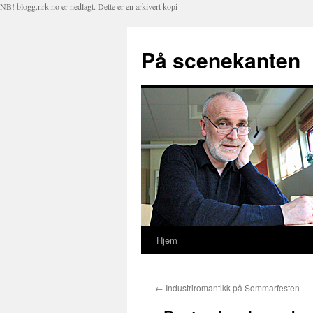
NB! blogg.nrk.no er nedlagt. Dette er en arkivert kopi
På scenekanten
Hjem
Hopp
til
←
Industriromantikk på Sommarfesten
innhold