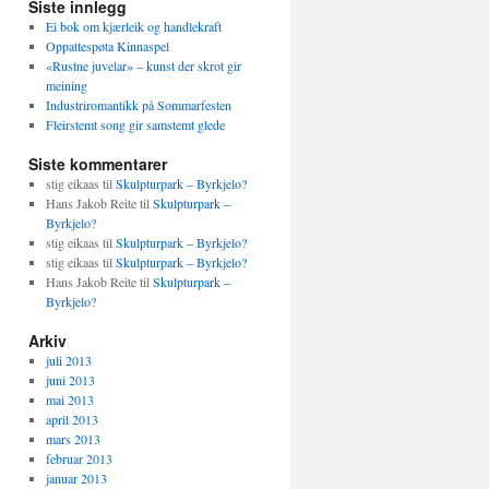
Siste innlegg
Ei bok om kjærleik og handlekraft
Oppattespøta Kinnaspel
«Rustne juvelar» – kunst der skrot gir
meining
Industriromantikk på Sommarfesten
Fleirstemt song gir samstemt glede
Siste kommentarer
stig eikaas
til
Skulpturpark – Byrkjelo?
Hans Jakob Reite
til
Skulpturpark –
Byrkjelo?
stig eikaas
til
Skulpturpark – Byrkjelo?
stig eikaas
til
Skulpturpark – Byrkjelo?
Hans Jakob Reite
til
Skulpturpark –
Byrkjelo?
Arkiv
juli 2013
juni 2013
mai 2013
april 2013
mars 2013
februar 2013
januar 2013