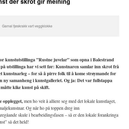
st der skrot gir meining
Gamal fjøskrakk vart veggklokke
for kunstutstillinga ”Rustne juvelar” som opna i Balestrand
på utstillinga har vi sett før: Kunstnaren samlar inn skrot frå
kunstnarleg – for så å pirre folk til å kome strøymande for
ein ny samanheng i kunstgalleriet. Og ja: Det var fullstappa
måtte kike kunst på skift.
e opplegget,
men ho veit å alliere seg med det lokale kunstlaget,
emaljekunstnar. Og når ho på toppen dreg inn
egåande skule i bearbeidingsfasen – så er den lokale forankringa
nst” så det held!