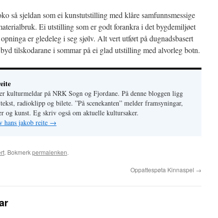
o så sjeldan som ei kunstutstilling med klåre samfunnsmessige
terialbruk. Ei utstilling som er godt forankra i det bygdemiljøet
 opninga er gledeleg i seg sjølv. Alt vert utført på dugnadsbasert
byd tilskodarane i sommar på ei glad utstilling med alvorleg botn.
eite
 er kulturmeldar på NRK Sogn og Fjordane. På denne bloggen ligg
 tekst, radioklipp og bilete. ”På scenekanten” melder framsyningar,
r og kunst. Eg skriv også om aktuelle kultursaker.
v hans jakob reite
→
rt
. Bokmerk
permalenken
.
Oppattespøta Kinnaspel
→
ar