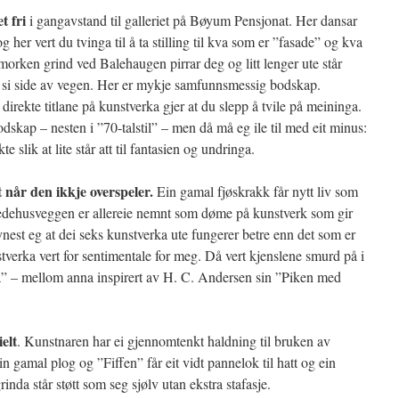
t fri
i gangavstand til galleriet på Bøyum Pensjonat. Her dansar
er vert du tvinga til å ta stilling til kva som er ”fasade” og kva
orken grind ved Balehaugen pirrar deg og litt lenger ute står
r si side av vegen. Her er mykje samfunnsmessig bodskap.
 direkte titlane på kunstverka gjer at du slepp å tvile på meininga.
bodskap – nesten i ”70-talstil” – men då må eg ile til med eit minus:
e slik at lite står att til fantasien og undringa.
t når den ikkje overspeler.
Ein gamal fjøskrakk får nytt liv som
dehusveggen er allereie nemnt som døme på kunstverk som gir
st eg at dei seks kunstverka ute fungerer betre enn det som er
nstverka vert for sentimentale for meg. Då vert kjenslene smurd på i
rå” – mellom anna inspirert av H. C. Andersen sin ”Piken med
elt
. Kunstnaren har ei gjennomtenkt haldning til bruken av
ein gamal plog og ”Fiffen” får eit vidt pannelok til hatt og ein
inda står støtt som seg sjølv utan ekstra stafasje.