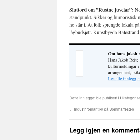
Sluttord om ”Rustne juvelar”:
Nok
standpunkt. Sikker og humoristisk ma
ho står i. At folk sprengde lokala på
lågbudsjett. Kunstbygda Balestrand 
Om hans jakob r
Hans Jakob Reite
kulturmeldingar i
arrangement, bøke
Les alle innlegg a
Dette innlegget ble publisert i
Ukategorise
←
Industriromantikk på Sommarfesten
Legg igjen en komment