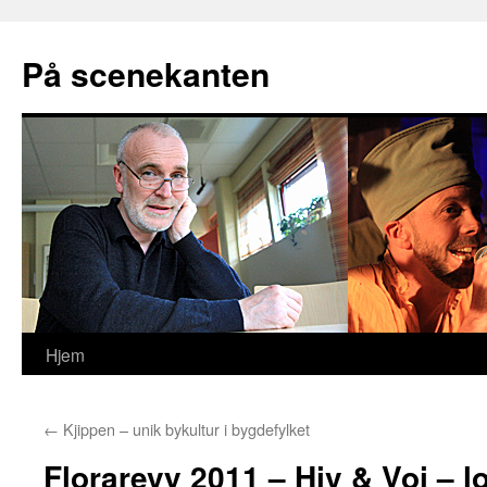
På scenekanten
Hjem
Hopp
til
←
Kjippen – unik bykultur i bygdefylket
innhold
Florarevy 2011 – Hiv & Voi – lo