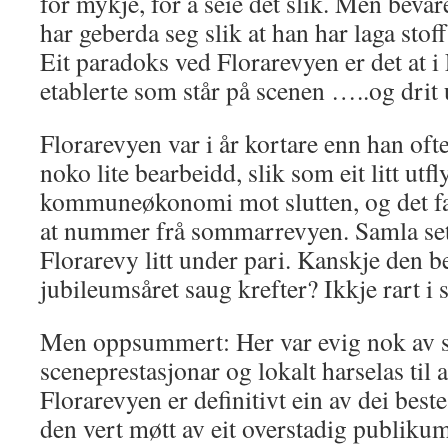
for mykje, for å seie det slik. Men beva
har geberda seg slik at han har laga stoff 
Eit paradoks ved Florarevyen er det at i 
etablerte som står på scenen …..og dri
Florarevyen var i år kortare enn han ofte
noko lite bearbeidd, slik som eit litt u
kommuneøkonomi mot slutten, og det fa
at nummer frå sommarrevyen. Samla sett
Florarevy litt under pari. Kanskje den be
jubileumsåret saug krefter? Ikkje rart i s
Men oppsummert: Her var evig nok av s
sceneprestasjonar og lokalt harselas til a
Florarevyen er definitivt ein av dei beste
den vert møtt av eit overstadig publikum