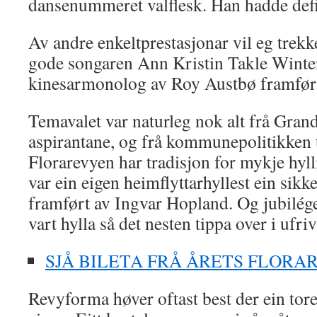
dansenummeret valflesk. Han hadde defi
Av andre enkeltprestasjonar vil eg trek
gode songaren Ann Kristin Takle Winte
kinesarmonolog av Roy Austbø framført
Temavalet var naturleg nok alt frå Grand
aspirantane, og frå kommunepolitikken ti
Florarevyen har tradisjon for mykje hylli
var ein eigen heimflyttarhyllest ein sikk
framført av Ingvar Hopland. Og jubilé
vart hylla så det nesten tippa over i ufriv
SJÅ BILETA FRÅ ÅRETS FLORA
Revyforma høver oftast best der ein torer