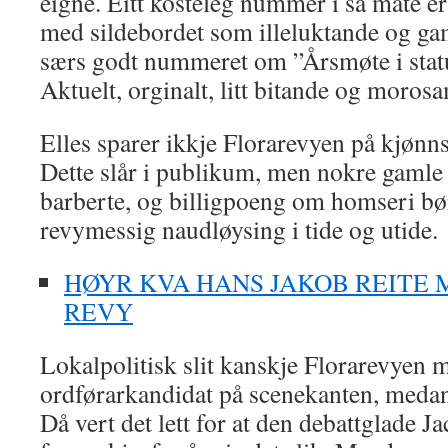
eigne. Eitt kosteleg nummer i så måte er
med sildebordet som illeluktande og ga
særs godt nummeret om ”Årsmøte i stat
Aktuelt, orginalt, litt bitande og morosa
Elles sparer ikkje Florarevyen på kjøn
Dette slår i publikum, men nokre gamle
barberte, og billigpoeng om homseri bø
revymessig naudløysing i tide og utide.
HØYR KVA HANS JAKOB REITE 
REVY
Lokalpolitisk slit kanskje Florarevyen m
ordførarkandidat på scenekanten, medan 
Då vert det lett for at den debattglade J