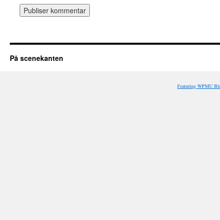
På scenekanten
Featuring WPMU Blo