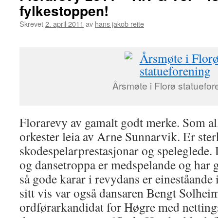
fylkestoppen!
Skrevet
2. april 2011
av
hans jakob reite
Årsmøte i Florø statuefor
Florarevy av gamalt godt merke. Som all
orkester leia av Arne Sunnarvik. Er ster
skodespelarprestasjonar og speleglede. 
og dansetroppa er medspelande og har 
så gode karar i revydans er eineståande 
sitt vis var også dansaren Bengt Solhei
ordførarkandidat for Høgre med netting