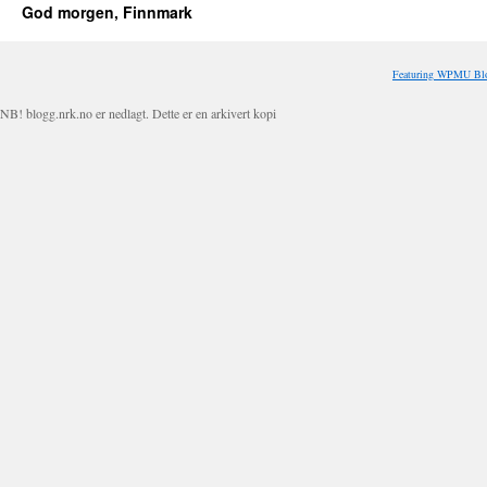
God morgen, Finnmark
Featuring WPMU Blo
NB! blogg.nrk.no er nedlagt. Dette er en arkivert kopi