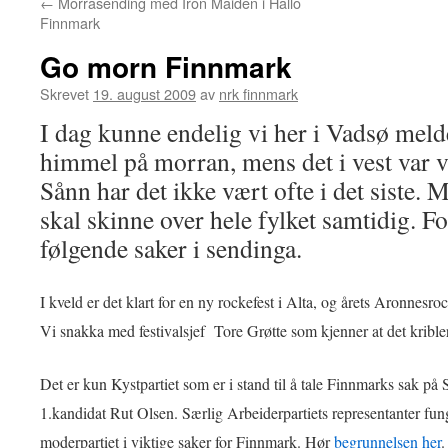
←
Morrasending med Iron Maiden i Hallo
Finnmark
Go morn Finnmark
Skrevet
19. august 2009
av
nrk finnmark
I dag kunne endelig vi her i Vadsø meld
himmel på morran, mens det i vest var v
Sånn har det ikke vært ofte i det siste. M
skal skinne over hele fylket samtidig. F
følgende saker i sendinga.
I kveld er det klart for en ny rockefest i Alta, og årets Aronnes
Vi snakka med festivalsjef Tore Grøtte som kjenner at det krible
Det er kun Kystpartiet som er i stand til å tale Finnmarks sak på 
1.kandidat Rut Olsen. Særlig Arbeiderpartiets representanter f
moderpartiet i viktige saker for Finnmark. Hør
begrunnelsen her
.