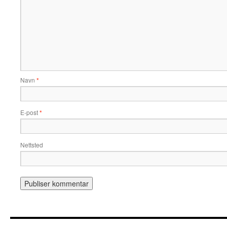
Navn
*
E-post
*
Nettsted