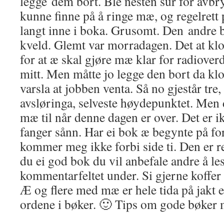
legge dem bort. Ble nesten sur for avbry
kunne finne på å ringe mæ, og regelret
langt inne i boka. Grusomt. Den andre 
kveld. Glemt var morradagen. Det at klo
for at æ skal gjøre mæ klar for radiover
mitt. Men måtte jo legge den bort da k
varsla at jobben venta. Så no gjestår tre,
avsløringa, selveste høydepunktet. Men 
mæ til når denne dagen er over. Det er ik
fanger sånn. Har ei bok æ begynte på for
kommer meg ikke forbi side ti. Den er r
du ei god bok du vil anbefale andre å les
kommentarfeltet under. Si gjerne koffe
Æ og flere med mæ er hele tida på jakt et
ordene i bøker. 🙂 Tips om gode bøker 