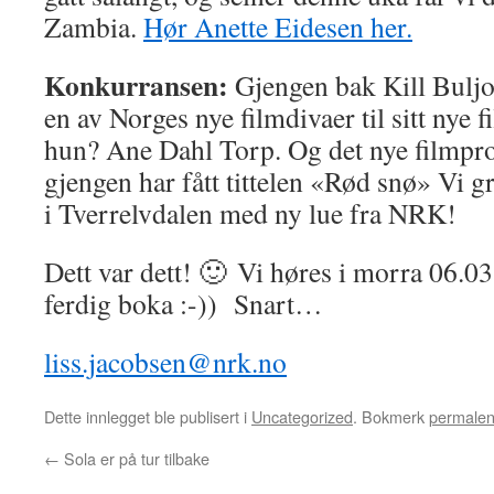
Zambia.
Hør Anette Eidesen her.
Konkurransen:
Gjengen bak Kill Buljo-
en av Norges nye filmdivaer til sitt nye 
hun? Ane Dahl Torp. Og det nye filmprosj
gjengen har fått tittelen «Rød snø» Vi g
i Tverrelvdalen med ny lue fra NRK!
Dett var dett! 🙂 Vi høres i morra 06.0
ferdig boka :-)) Snart…
liss.jacobsen@nrk.no
Dette innlegget ble publisert i
Uncategorized
. Bokmerk
permale
←
Sola er på tur tilbake