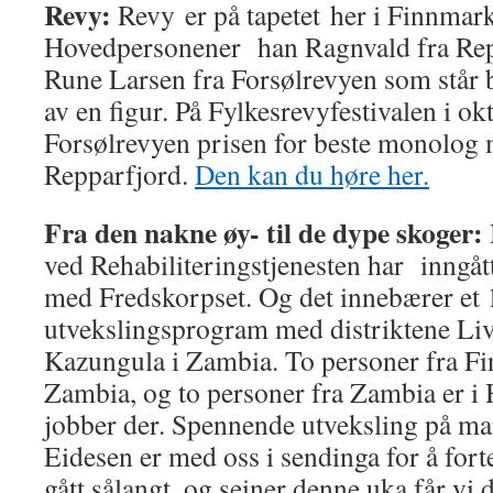
Revy:
Revy er på tapetet her i Finnmar
Hovedpersonener han Ragnvald fra Repp
Rune Larsen fra Forsølrevyen som står 
av en figur. På Fylkesrevyfestivalen i okt
Forsølrevyen prisen for beste monolog
Repparfjord.
Den kan du høre her.
Fra den nakne øy- til de dype skoger:
ved Rehabiliteringstjenesten har inngåt
med Fredskorpset. Og det innebærer et
utvekslingsprogram med distriktene Li
Kazungula i Zambia. To personer fra Fin
Zambia, og to personer fra Zambia er i
jobber der. Spennende utveksling på ma
Eidesen er med oss i sendinga for å fort
gått sålangt, og seiner denne uka får vi 