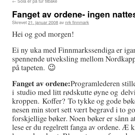
←
Sola er på tur tilbake
Fanget av ordene- ingen natt
Skrevet
21. januar 2008
av
nrk finnmark
Hei og god morgen!
Ei ny uka med Finnmarkssendiga er iga
spennende utveksling mellom Nordka
på tapeten. 😉
Fanget av ordene:
Programlederen still
i studio med litt rødskutte øyne og delvi
kroppen. Koffer? To tykke og gode bøk
nesen min stort sett vært begravd i to g
forskjellige bøker. Noen bøker er sånn a
lese er du regelrett fanga av ordene. Æ kl