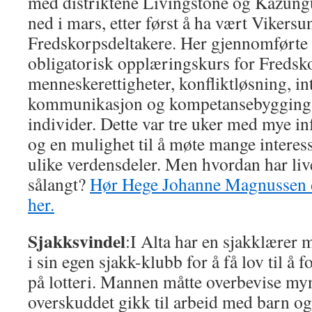
med distriktene Livingstone og Kazungu
ned i mars, etter først å ha vært Vikers
Fredskorpsdeltakere. Her gjennomførte 
obligatorisk opplæringskurs for Fredsk
menneskerettigheter, konfliktløsning, in
kommunikasjon og kompetansebygging 
individer. Dette var tre uker med mye 
og en mulighet til å møte mange interes
ulike verdensdeler. Men hvordan har liv
sålangt?
Hør Hege Johanne Magnussen de
her.
Sjakksvindel
:I Alta har en sjakklærer 
i sin egen sjakk-klubb for å få lov til å f
på lotteri. Mannen måtte overbevise my
overskuddet gikk til arbeid med barn og