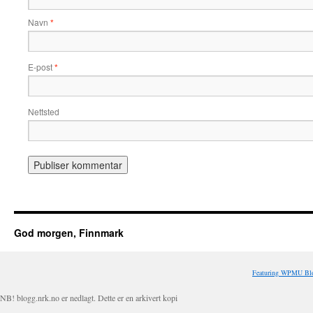
Navn
*
E-post
*
Nettsted
God morgen, Finnmark
Featuring WPMU Blo
NB! blogg.nrk.no er nedlagt. Dette er en arkivert kopi