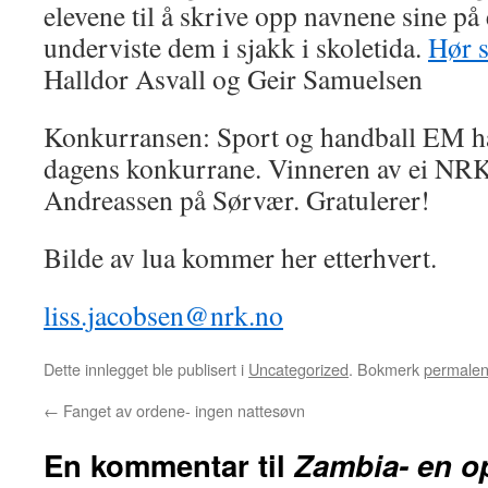
elevene til å skrive opp navnene sine på
underviste dem i sjakk i skoletida.
Hør s
Halldor Asvall og Geir Samuelsen
Konkurransen: Sport og handball EM ha
dagens konkurrane. Vinneren av ei NRK 
Andreassen på Sørvær. Gratulerer!
Bilde av lua kommer her etterhvert.
liss.jacobsen@nrk.no
Dette innlegget ble publisert i
Uncategorized
. Bokmerk
permale
←
Fanget av ordene- ingen nattesøvn
En kommentar til
Zambia- en op