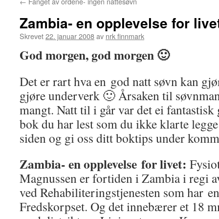
←
Fanget av ordene- ingen nattesøvn
Zambia- en opplevelse for live
Skrevet
22. januar 2008
av
nrk finnmark
God morgen, god morgen 🙂
Det er rart hva en god natt søvn kan gj
gjøre underverk 🙂 Årsaken til søvnman
mangt. Natt til i går var det ei fantastis
bok du har lest som du ikke klarte legge
siden og gi oss ditt boktips under komm
Zambia- en opplevelse for livet:
Fysio
Magnussen er fortiden i Zambia i reg
ved Rehabiliteringstjenesten som har e
Fredskorpset. Og det innebærer et 18 