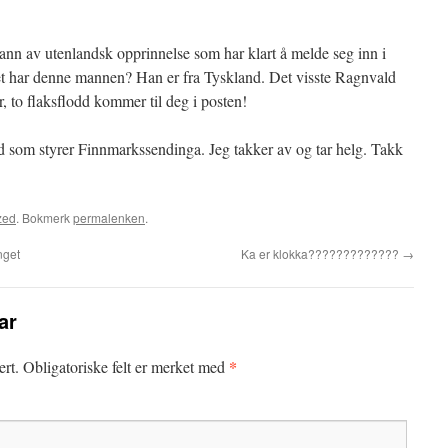
nn av utenlandsk opprinnelse som har klart å melde seg inn i
et har denne mannen? Han er fra Tyskland. Det visste Ragnvald
, to flaksflodd kommer til deg i posten!
d som styrer Finnmarkssendinga. Jeg takker av og tar helg. Takk
zed
. Bokmerk
permalenken
.
nget
Ka er klokka?????????????
→
ar
*
ert.
Obligatoriske felt er merket med