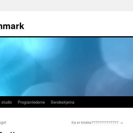
nmark
 studio
Programlederne
Sendeskjema
nget
Ka er klokka?????????????
→