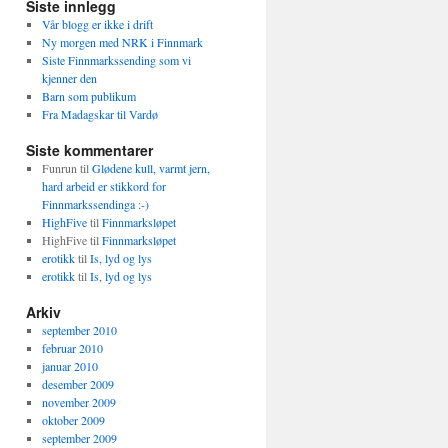
Siste innlegg
Vår blogg er ikke i drift
Ny morgen med NRK i Finnmark
Siste Finnmarkssending som vi
kjenner den
Barn som publikum
Fra Madagskar til Vardø
Siste kommentarer
Funrun
til
Glødene kull, varmt jern,
hard arbeid er stikkord for
Finnmarkssendinga :-)
HighFive
til
Finnmarksløpet
HighFive
til
Finnmarksløpet
erotikk
til
Is, lyd og lys
erotikk
til
Is, lyd og lys
Arkiv
september 2010
februar 2010
januar 2010
desember 2009
november 2009
oktober 2009
september 2009