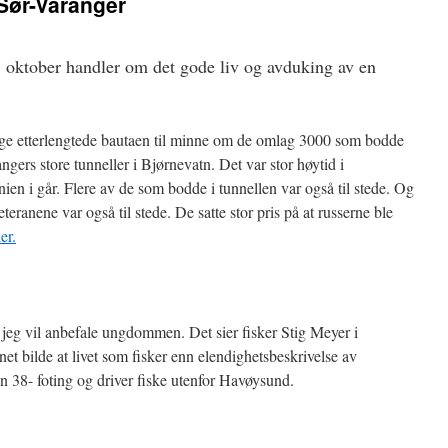
Sør-Varanger
 oktober handler om det gode liv og avduking av en
enge etterlengtede bautaen til minne om de omlag 3000 som bodde
ngers store tunneller i Bjørnevatn. Det var stor høytid i
n i går. Flere av de som bodde i tunnellen var også til stede. Og
eteranene var også til stede. De satte stor pris på at russerne ble
er.
ke jeg vil anbefale ungdommen. Det sier fisker Stig Meyer i
t bilde at livet som fisker enn elendighetsbeskrivelse av
 38- foting og driver fiske utenfor Havøysund.