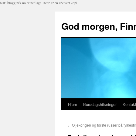
NB! blogg.nrk.no er nedlagt. Dette er en arkivert kopi
God morgen, Fin
Hjem
Bursdagshilsninger
Kontakt
Hopp
til
←
Oljekongen og første russer på fylkesti
innhold