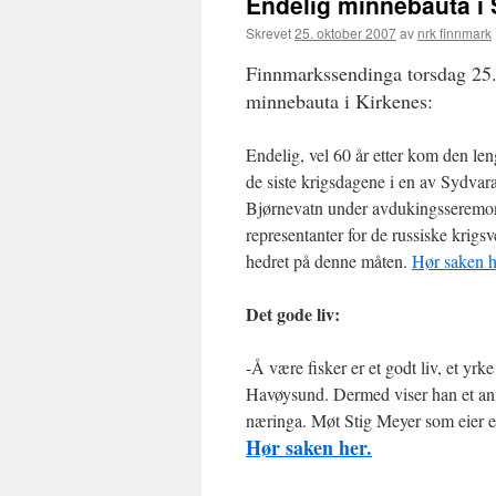
Endelig minnebauta i 
Skrevet
25. oktober 2007
av
nrk finnmark
Finnmarkssendinga torsdag 25.
minnebauta i Kirkenes:
Endelig, vel 60 år etter kom den l
de siste krigsdagene i en av Sydvara
Bjørnevatn under avdukingsseremonie
representanter for de russiske krigsv
hedret på denne måten.
Hør saken h
Det gode liv:
-Å være fisker er et godt liv, et yr
Havøysund. Dermed viser han et anne
næringa. Møt Stig Meyer som eier en
Hør saken her.