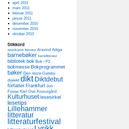
april 2011
mars 2011
februar 2011
januar 2011
desember 2010
november 2010
oktober 2010
Stikkord
Aravind Adiga
amerikansk litteratur
barnebøker
barnelitteratur
bibliotek
bok
Bok i P2
bokmesse
Bokprogrammet
bøker
Den store Gatsby
dikt
Diktdebut
dialekt
forfatter
Frankfurt
Jon
Fosse
Karl Ove Knausgård
Kulturhuset
lesesirkel
lesetips
Lillehammer
litteratur
litteraturfestival
Lyrikk