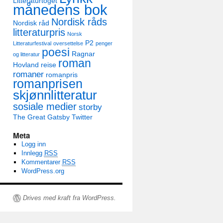
Litteraturtoget
månedens bok
Nordisk råds
Nordisk råd
litteraturpris
Norsk
P2
Litteraturfestival
oversettelse
penger
poesi
Ragnar
og litteratur
roman
Hovland
reise
romaner
romanpris
romanprisen
skjønnlitteratur
sosiale medier
storby
The Great Gatsby
Twitter
Meta
Logg inn
Innlegg
RSS
Kommentarer
RSS
WordPress.org
Drives med kraft fra WordPress.