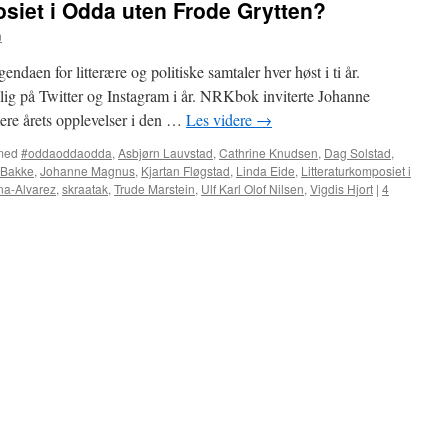
osiet i Odda uten Frode Grytten?
n
gendaen for litterære og politiske samtaler hver høst i ti år.
ig på Twitter og Instagram i år. NRKbok inviterte Johanne
re årets opplevelser i den …
Les videre
→
med
#oddaoddaodda
,
Asbjørn Lauvstad
,
Cathrine Knudsen
,
Dag Solstad
,
 Bakke
,
Johanne Magnus
,
Kjartan Fløgstad
,
Linda Eide
,
Litteraturkomposiet i
a-Alvarez
,
skraatak
,
Trude Marstein
,
Ulf Karl Olof Nilsen
,
Vigdis Hjort
|
4