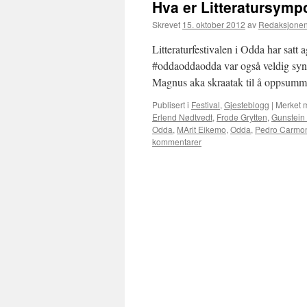
Hva er Litteratursymp
Skrevet
15. oktober 2012
av
Redaksjone
Litteraturfestivalen i Odda har satt a
#oddaoddaodda var også veldig synl
Magnus aka skraatak til å oppsumme
Publisert i
Festival
,
Gjesteblogg
|
Merket 
Erlend Nødtvedt
,
Frode Grytten
,
Gunstein
Odda
,
MArit Eikemo
,
Odda
,
Pedro Carmon
kommentarer