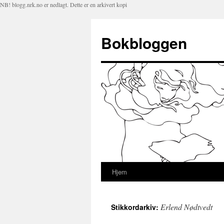
NB! blogg.nrk.no er nedlagt. Dette er en arkivert kopi
Bokbloggen
Hjem
Hopp
til
Erlend Nødtvedt
Stikkordarkiv:
innhold