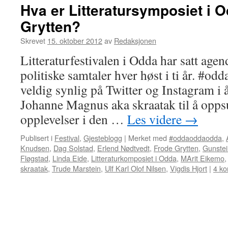
Hva er Litteratursymposiet i 
Grytten?
Skrevet
15. oktober 2012
av
Redaksjonen
Litteraturfestivalen i Odda har satt agen
politiske samtaler hver høst i ti år. #o
veldig synlig på Twitter og Instagram i
Johanne Magnus aka skraatak til å opp
opplevelser i den …
Les videre
→
Publisert i
Festival
,
Gjesteblogg
|
Merket med
#oddaoddaodda
,
Knudsen
,
Dag Solstad
,
Erlend Nødtvedt
,
Frode Grytten
,
Gunste
Fløgstad
,
Linda Eide
,
Litteraturkomposiet i Odda
,
MArit Eikemo
skraatak
,
Trude Marstein
,
Ulf Karl Olof Nilsen
,
Vigdis Hjort
|
4 k