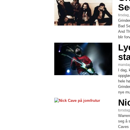
Se
tirsdag
Grinde
Bad Se
And Th
blir for
Ly
sta
mandag
I dag, 
oppglød
hele h
Grinde
nye mu
Ni
torsdag
Warren 
seg å s
Caves 