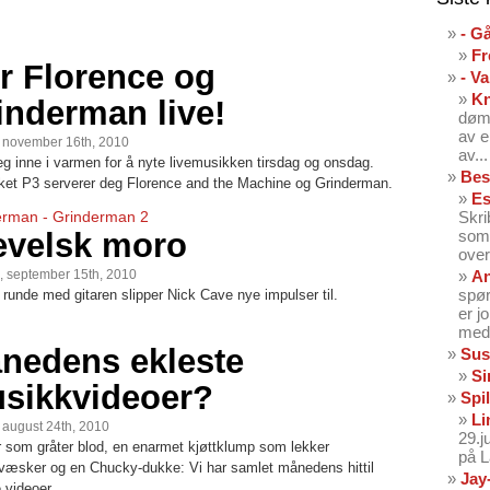
- G
Fr
r Florence og
- V
K
inderman live!
dømt
av e
, november 16th, 2010
av...
eg inne i varmen for å nyte livemusikken tirsdag og onsdag.
Bes
ket P3 serverer deg Florence and the Machine og Grinderman.
Es
erman - Grinderman 2
Skri
evelsk moro
som 
over
, september 15th, 2010
An
spør
 runde med gitaren slipper Nick Cave nye impulser til.
er j
med 
nedens ekleste
Sus
Si
sikkvideoer?
Spil
Li
, august 24th, 2010
29.
r som gråter blod, en enarmet kjøttklump som lekker
på 
væsker og en Chucky-dukke: Vi har samlet månedens hittil
Jay
 videoer.