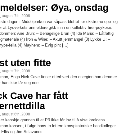
meldelser: Øya, onsdag
, august 7th, 2008
rste dagen i Middelparken var såpass blottet for ekstreme opp- og
r at Lydverkets anmeldere gikk inn i en kollektiv firer-psykose.
 dommen: Ane Brun: – Behagelige Brun (4) Ida Maria: – Låtfattig
gmateriale (4) Iron & Wine: – Akutt jernmangel (3) Lykke Li: –
hype-fella (4) Mayhem: – Evig pint […]
t uten fitte
, august 7th, 2008
rman, Enga Nick Cave finner etterhvert den energien han demmer
 han ikke får seg noe.
ck Cave har fått
ernettdilla
 august 6th, 2008
er kanskje grunnen til at P3 ikke får lov til å vise kveldens
man-konsert, i følge hans to lettere konspiratoriske bandkolleger
 Ellis og Jim Sclavunos.