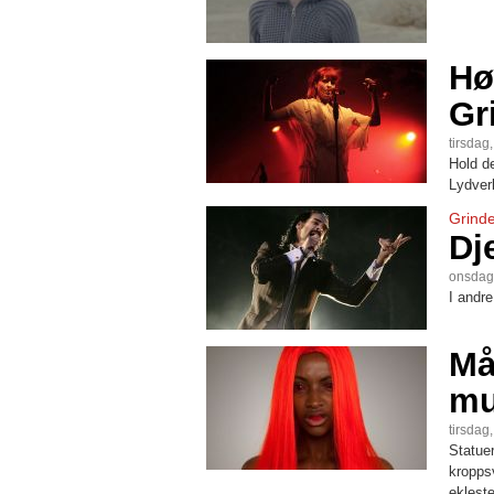
Hø
Gr
tirsdag
Hold d
Lydver
Grind
Dj
onsdag
I andre
Må
mu
tirsdag
Statue
kropps
ekleste