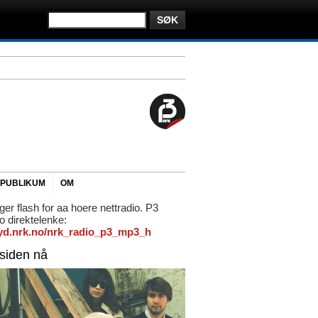
PUBLIKUM
OM
ger flash for aa hoere nettradio. P3
io direktelenke:
/lyd.nrk.no/nrk_radio_p3_mp3_h
rsiden nå