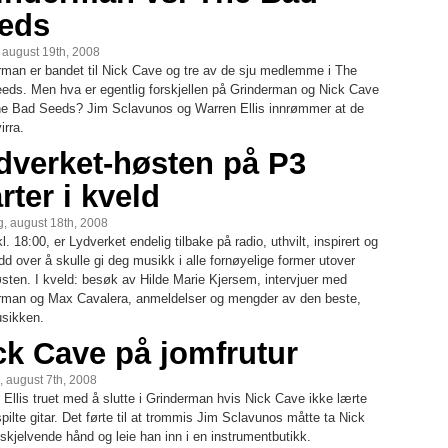
eds
, august 19th, 2008
rman er bandet til Nick Cave og tre av de sju medlemme i The
eds. Men hva er egentlig forskjellen på Grinderman og Nick Cave
e Bad Seeds? Jim Sclavunos og Warren Ellis innrømmer at de
virra.
dverket-høsten på P3
rter i kveld
, august 18th, 2008
kl. 18:00, er Lydverket endelig tilbake på radio, uthvilt, inspirert og
d over å skulle gi deg musikk i alle fornøyelige former utover
østen. I kveld: besøk av Hilde Marie Kjersem, intervjuer med
rman og Max Cavalera, anmeldelser og mengder av den beste,
sikken.
ck Cave på jomfrutur
, august 7th, 2008
Ellis truet med å slutte i Grinderman hvis Nick Cave ikke lærte
pilte gitar. Det førte til at trommis Jim Sclavunos måtte ta Nick
skjelvende hånd og leie han inn i en instrumentbutikk.