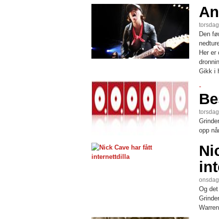
An
torsdag
Den fø
nedture
Her er
dronnin
Gikk i 
-
Bes
torsdag
Grinde
opp når
Ni
int
onsdag,
Og det 
Grinder
Warren