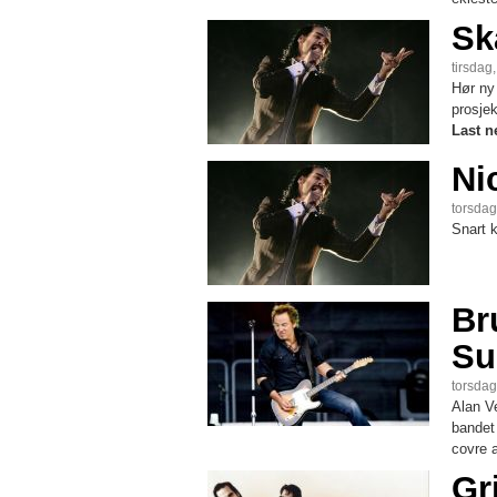
Sk
tirsdag,
Hør ny 
prosje
Last n
Ni
torsdag,
Snart k
Br
Su
torsdag
Alan Ve
bandet 
covre a
Gr