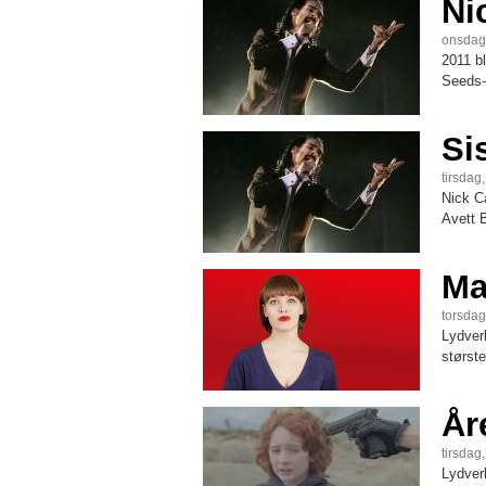
Ni
onsdag
2011 bl
Seeds-
Si
tirsdag
Nick Ca
Avett 
Ma
torsdag
Lydverk
største
År
tirsdag
Lydverk