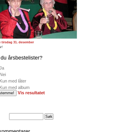
te tirsdag 31. desember
r!
du årsbestelister?
Ja
Nei
Kun med låter
Kun med album
Vis resultatet
 kommentarer