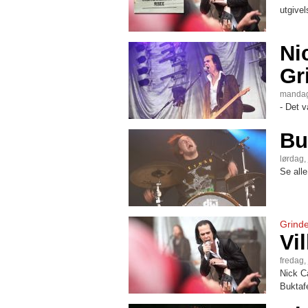
utgivel
Ni
Gr
mandag
- Det v
Bu
lørdag, 
Se alle
Grinde
Vi
fredag, 
Nick C
Buktaf