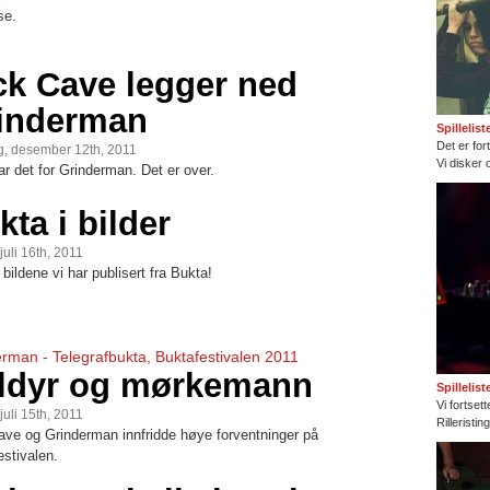
se.
ck Cave legger ned
inderman
Spillelis
Det er fort
, desember 12th, 2011
Vi disker 
ar det for Grinderman. Det er over.
kta i bilder
juli 16th, 2011
 bildene vi har publisert fra Bukta!
rman - Telegrafbukta, Buktafestivalen 2011
lldyr og mørkemann
Spillelis
Vi fortset
juli 15th, 2011
Rilleristi
ave og Grinderman innfridde høye forventninger på
estivalen.