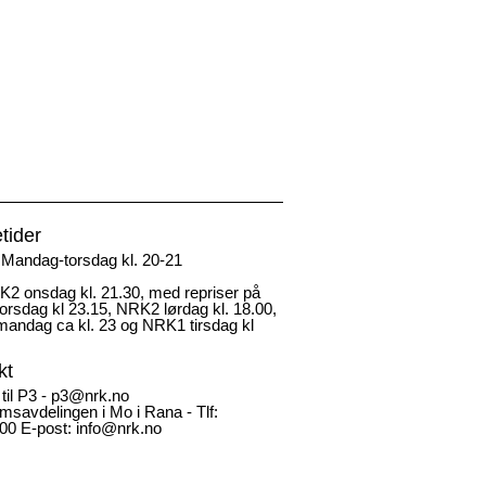
tider
Mandag-torsdag kl. 20-21
2 onsdag kl. 21.30, med repriser på
rsdag kl 23.15, NRK2 lørdag kl. 18.00,
andag ca kl. 23 og NRK1 tirsdag kl
kt
 til P3 - p3@nrk.no
msavdelingen i Mo i Rana - Tlf:
00 E-post: info@nrk.no