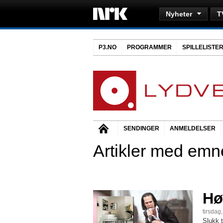
Nyheter
T
P3.NO
PROGRAMMER
SPILLELISTE
SENDINGER
ANMELDELSER
Artikler med emn
Hø
tirsdag
Slukk 