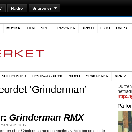
V
Radio
Snarveier
R
MUSIKK
FILM
SPILL
TV-SERIER
URØRT
FOTO
OM P3
SPILLELISTER
FESTIVALGUIDEN
VIDEO
SPANDERER
ARKIV
eordet ‘Grinderman’
Du tren
nettrad
http:/
På fo
r:
Grinderman RMX
, mars 20th, 2012
tørsten etter Grinderman med en remiks av hele bandets siste