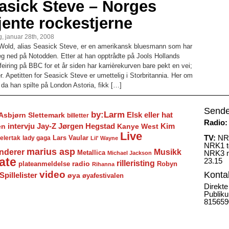
asick Steve – Norges
jente rockestjerne
, januar 28th, 2008
Wold, alias Seasick Steve, er en amerikansk bluesmann som har
seg ned på Notodden. Etter at han opptrådte på Jools Hollands
feiring på BBC for et år siden har karrièrekurven bare pekt en vei;
. Apetitten for Seasick Steve er umettelig i Storbritannia. Her om
da han spilte på London Astoria, fikk […]
Sende
by:Larm
Elsk eller hat
Asbjørn Slettemark
billetter
Radio:
Jay-Z
Jørgen Hegstad
en
intervju
Kanye West
Kim
Live
TV:
NRK
Lars Vaular
lady gaga
elertak
Lil' Wayne
NRK1 to
marius asp
nderer
Musikk
Metallica
NRK3 m
Michael Jackson
ate
23.15
rilleristing
radio
plateanmeldelse
Robyn
Rihanna
video
Konta
Spillelister
øya
øyafestivalen
Direkte
Publiku
815659