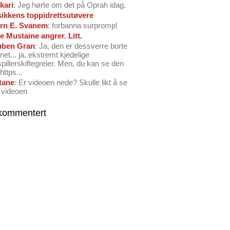
kari
: Jeg hørte om det på Oprah idag.
ikkens toppidrettsutøvere
rn E. Svanem
: forbanna surpromp!
e Mustaine angrer. Litt.
ben Gran
: Ja, den er dessverre borte
net... ja, ekstremt kjedelige
spillerskiftegreier. Men, du kan se den
https...
tane
: Er videoen nede? Skulle likt å se
 videoen
kommentert