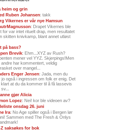
å heim og grin
ed Ruben Johansen
: takk
arg Vikernes er vår nye Hamsun
nutrMagnusson
: Drapet Vikernes ble
 for var intet rituelt drap, men resultatet
n skitten knivkamp, blant annet utløst
t på bass?
pen Brevik
: Ehm...XYZ av Rush?
benten mener vel YYZ. Skjerpings!Men
andre har kommentert, veldig
rasket over mangel...
ders Enger Jensen
: Jada, men du
 jo også i ingressen om folk er enig. Det
o klart at du da kommer til å få lassevis
sv...
anne gjør Alicia
mon Lopez
: Nei! kor ble videoen av?
leliste onsdag 26. juni
ne Ira
: No Age spiller også i Bergen lør
juni! Sammen med The Fresh & Onlys
Landmark!
-Z saksøkes for bok