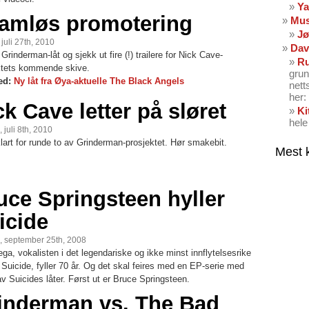
Ya
amløs promotering
Mus
Jø
 juli 27th, 2010
Dav
Grinderman-låt og sjekk ut fire (!) trailere for Nick Cave-
Ru
ktets kommende skive.
grun
ed:
Ny låt fra Øya-aktuelle The Black Angels
nett
her: 
ck Cave letter på sløret
Ki
hele
 juli 8th, 2010
lart for runde to av Grinderman-prosjektet. Hør smakebit.
Mest 
uce Springsteen hyller
icide
, september 25th, 2008
ga, vokalisten i det legendariske og ikke minst innflytelsesrike
Suicide, fyller 70 år. Og det skal feires med en EP-serie med
v Suicides låter. Først ut er Bruce Springsteen.
inderman vs. The Bad