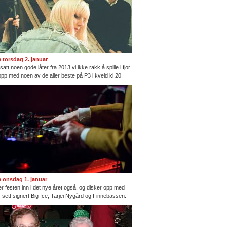
te torsdag 2. januar
satt noen gode låter fra 2013 vi ikke rakk å spille i fjor.
opp med noen av de aller beste på P3 i kveld kl 20.
te onsdag 1. januar
ter festen inn i det nye året også, og disker opp med
ng-sett signert Big Ice, Tarjei Nygård og Finnebassen.