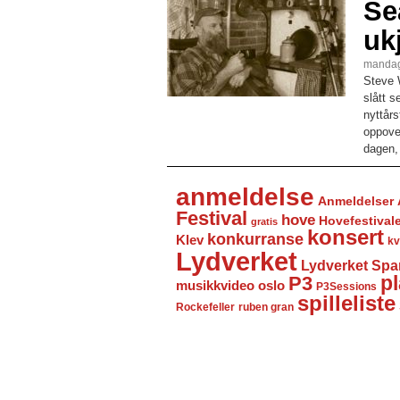
Se
uk
mandag
Steve 
slått 
nyttårs
oppover
dagen, 
anmeldelse
Anmeldelser
Festival
hove
Hovefestival
gratis
konsert
konkurranse
Klev
kv
Lydverket
Lydverket Spa
P3
pl
musikkvideo
oslo
P3Sessions
spilleliste
Rockefeller
ruben gran