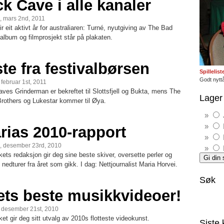
ck Cave i alle kanaler
, mars 2nd, 2011
ir eit aktivt år for australiaren: Turné, nyutgiving av The Bad
album og filmprosjekt står på plakaten.
ste fra festivalbørsen
Spillelis
Godt nyttå
, februar 1st, 2011
ves Grinderman er bekreftet til Slottsfjell og Bukta, mens The
Lager 
Brothers og Lukestar kommer til Øya.
rias 2010-rapport
, desember 23rd, 2010
ets redaksjon gir deg sine beste skiver, oversette perler og
 nedturer fra året som gikk. I dag: Nettjournalist Maria Horvei.
Søk
ets beste musikkvideoer!
, desember 21st, 2010
et gir deg sitt utvalg av 2010s flotteste videokunst.
Siste