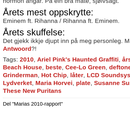
hormon angår. På ein bra måte, sjølvsagt.
Årets mest oppskrytte:
Eminem ft. Rihanna / Rihanna ft. Eminem.
Årets skuffelse:
Det gjekk ikkje djupt inn på meg personleg. 
Antwoord
?!
Tags:
2010
,
Ariel Pink's Haunted Graffiti
,
år
Beach House
,
beste
,
Cee-Lo Green
,
defton
Grinderman
,
Hot Chip
,
låter
,
LCD Soundsy
Lydverket
,
Maria Horvei
,
plate
,
Susanne Su
These New Puritans
Del "Marias 2010-rapport"