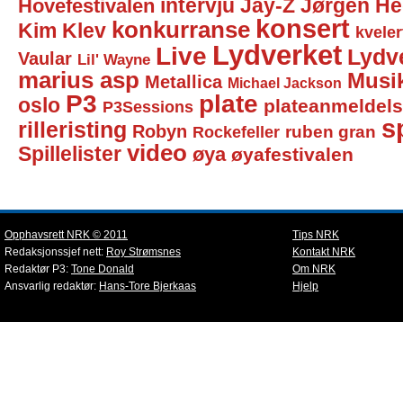
intervju
Jay-Z
Jørgen He
Hovefestivalen
konsert
konkurranse
Kim Klev
kveler
Lydverket
Live
Lydv
Vaular
Lil' Wayne
marius asp
Musi
Metallica
Michael Jackson
P3
plate
oslo
plateanmeldel
P3Sessions
sp
rilleristing
Robyn
Rockefeller
ruben gran
video
Spillelister
øya
øyafestivalen
Opphavsrett NRK © 2011
Tips NRK
Redaksjonssjef nett:
Roy Strømsnes
Kontakt NRK
Redaktør P3:
Tone Donald
Om NRK
Ansvarlig redaktør:
Hans-Tore Bjerkaas
Hjelp