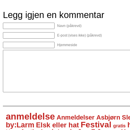
Legg igjen en kommentar
Navn (påkrevd)
E-post (vises ikke) (påkrevd)
Hjemmeside
anmeldelse
Anmeldelser
Asbjørn Sl
Festival
by:Larm
Elsk eller hat
gratis