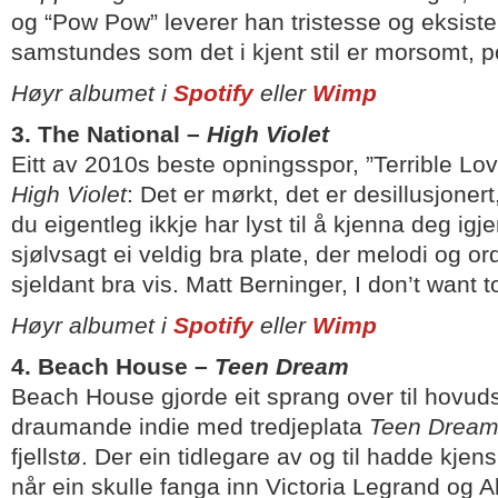
og “Pow Pow” leverer han tristesse og eksisten
samstundes som det i kjent stil er morsomt, po
Høyr albumet i
Spotify
eller
Wimp
3. The National –
High Violet
Eitt av 2010s beste opningsspor, ”Terrible Lov
High Violet
: Det er mørkt, det er desillusjoner
du eigentleg ikkje har lyst til å kjenna deg igje
sjølvsagt ei veldig bra plate, der melodi og or
sjeldant bra vis. Matt Berninger, I don’t want t
Høyr albumet i
Spotify
eller
Wimp
4. Beach House –
Teen Dream
Beach House gjorde eit sprang over til hovu
draumande indie med tredjeplata
Teen Drea
fjellstø. Der ein tidlegare av og til hadde kjensl
når ein skulle fanga inn Victoria Legrand og Al