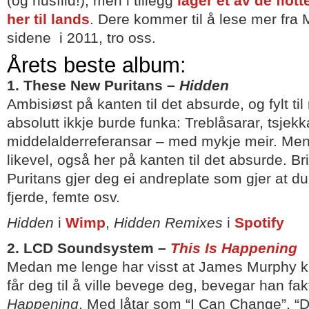
(og husflid!), men i tillegg
lager et av de flo
her til lands
. Dere kommer til å lese mer fra 
sidene i 2011, tro oss.
Årets beste album:
1. These New Puritans –
Hidden
Ambisiøst på kanten til det absurde, og fylt ti
absolutt ikkje burde funka: Treblåsarar, tsjekk
middelalderreferansar – med mykje meir. Men 
likevel, også her på kanten til det absurde. B
Puritans gjer deg ei andreplate som gjer at du g
fjerde, femte osv.
Hidden
i
Wimp
,
Hidden Remixes
i
Spotify
2. LCD Soundsystem –
This Is Happening
Medan me lenge har visst at James Murphy 
får deg til å ville bevege deg, bevegar han fa
Happening
. Med låtar som “I Can Change”, “