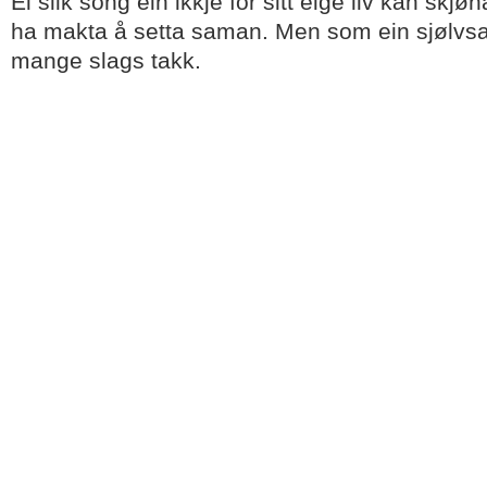
Ei slik song ein ikkje for sitt eige liv kan skj
ha makta å setta saman. Men som ein sjølvsa
mange slags takk.