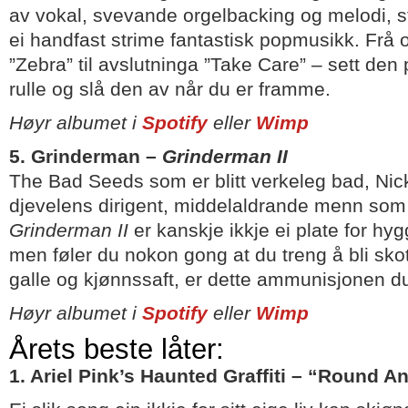
av vokal, svevande orgelbacking og melodi, s
ei handfast strime fantastisk popmusikk. Frå
”Zebra” til avslutninga ”Take Care” – sett den 
rulle og slå den av når du er framme.
Høyr albumet i
Spotify
eller
Wimp
5. Grinderman –
Grinderman II
The Bad Seeds som er blitt verkeleg bad, Ni
djevelens dirigent, middelaldrande menn som a
Grinderman II
er kanskje ikkje ei plate for hy
men føler du nokon gong at du treng å bli sko
galle og kjønnssaft, er dette ammunisjonen du
Høyr albumet i
Spotify
eller
Wimp
Årets beste låter:
1. Ariel Pink’s Haunted Graffiti – “Round 