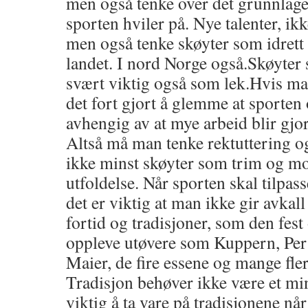
men også tenke over det grunnlage
sporten hviler på. Nye talenter, ikk
men også tenke skøyter som idrett 
landet. I nord Norge også.Skøyter
svært viktig også som lek.Hvis man
det fort gjort å glemme at sporten 
avhengig av at mye arbeid blir gjo
Altså må man tenke rektuttering og
ikke minst skøyter som trim og m
utfoldelse. Når sporten skal tilpass
det er viktig at man ikke gir avkall
fortid og tradisjoner, som den fest
oppleve utøvere som Kuppern, Per
Maier, de fire essene og mange fl
Tradisjon behøver ikke være et minu
viktig å ta vare på tradisjonene nå