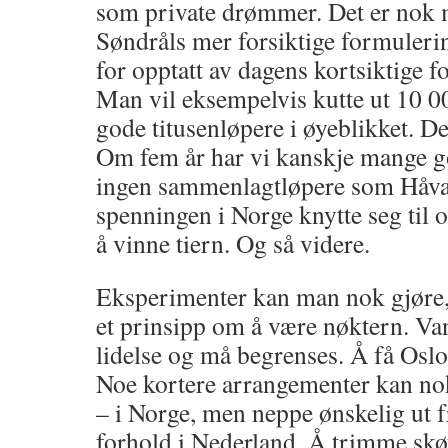
som private drømmer. Det er nok 
Søndråls mer forsiktige formuleri
for opptatt av dagens kortsiktige f
Man vil eksempelvis kutte ut 10 0
gode titusenløpere i øyeblikket. Det
Om fem år har vi kanskje mange g
ingen sammenlagtløpere som Håva
spenningen i Norge knytte seg til
å vinne tiern. Og så videre.
Eksperimenter kan man nok gjøre,
et prinsipp om å være nøktern. Va
lidelse og må begrenses. Å få Oslo 
Noe kortere arrangementer kan no
– i Norge, men neppe ønskelig ut f
forhold i Nederland. Å trimme skøy