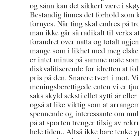
og sånn kan det sikkert være i skø
Bestandig finnes det forhold som 
fornyes. Når ting skal endres på tro
man ikke går så radikalt til verks at
forandret over natta og totalt ugje
mange som i likhet med meg elsker
er intet minus på samme måte som
diskvalifiserende for idretten at fol
pris på den. Snarere tvert i mot. Vi 
meningsberettigede enten vi er tjue,
saks skyld seksti ellet sytti år elle
også at like viktig som at arrange
spennende og interessante om mul
på at sporten trenger tilsig av rekr
hele tiden.. Altså ikke bare tenke y