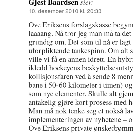
Gjest Baardsen
sier:
10. desember 2010 kl. 20:33
Ove Eriksens forslagskasse begynn
laaaang. Nå tror jeg man må ta det
grundig om. Det som til nå er lagt f
uforpliktende tankespinn. Om alt 
ville vi få en annen idrett. En hyb
ikledd hockeyens beskyttelsesutsty
kollisjonsfaren ved å sende 8 menn
bane i 50-60 kilometer i timen) o
som nye elementer. Skulle alt gje
antakelig gjøre kort prosess med h
Man må nok tenke seg et nokså lav
implementeringen av nyhetene – o
Ove Eriksens private ønskedrømme