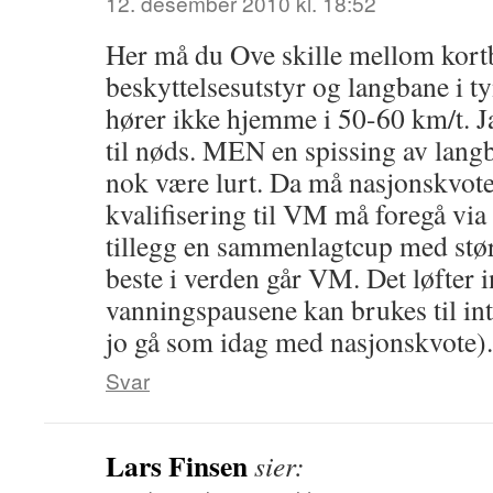
12. desember 2010 kl. 18:52
Her må du Ove skille mellom kor
beskyttelsesutstyr og langbane i tyn
hører ikke hjemme i 50-60 km/t. J
til nøds. MEN en spissing av lang
nok være lurt. Da må nasjonskvote
kvalifisering til VM må foregå vi
tillegg en sammenlagtcup med stø
beste i verden går VM. Det løfter 
vanningspausene kan brukes til in
jo gå som idag med nasjonskvote).
Svar
Lars Finsen
sier: