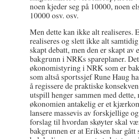
noen kjeder seg på 10000, noen els
10000 osv. osv.
Men dette kan ikke alt realiseres. E
realiseres og slett ikke alt samtidi
skapt debatt, men den er skapt av e
bakgrunn i NRKs spareplaner. Det 
økonomistyring i NRK som er bakg
som altså sportssjef Rune Haug har
å regissere de praktiske konsekven
utspill henger sammen med dette, 
økonomien antakelig er et kjærko
lansere massevis av forskjellige o
forslag til hvordan skøyter skal vær
bakgrunnen er at Eriksen har gå