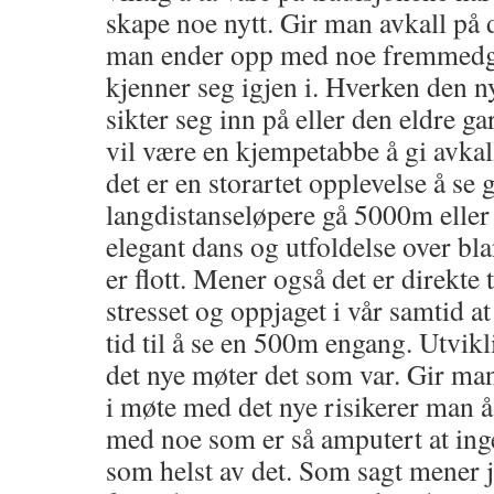
skape noe nytt. Gir man avkall på d
man ender opp med noe fremmedg
kjenner seg igjen i. Hverken den
sikter seg inn på eller den eldre g
vil være en kjempetabbe å gi avkal
det er en storartet opplevelse å se 
langdistanseløpere gå 5000m eller 
elegant dans og utfoldelse over blan
er flott. Mener også det er direkte 
stresset og oppjaget i vår samtid a
tid til å se en 500m engang. Utvikl
det nye møter det som var. Gir man
i møte med det nye risikerer man å 
med noe som er så amputert at ing
som helst av det. Som sagt mener j