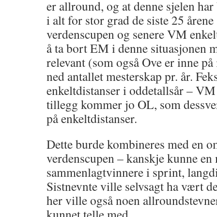
er allround, og at denne sjelen har 
i alt for stor grad de siste 25 årene
verdenscupen og senere VM enkeltdi
å ta bort EM i denne situasjonen m
relevant (som også Ove er inne på i
ned antallet mesterskap pr. år. F
enkeltdistanser i oddetallsår – VM a
tillegg kommer jo OL, som dessver
på enkeltdistanser.
Dette burde kombineres med en o
verdenscupen – kanskje kunne en 
sammenlagtvinnere i sprint, langd
Sistnevnte ville selvsagt ha vært de
her ville også noen allroundstevn
kunnet telle med.