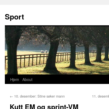
Sport
Hjem
About
Hopp
til
←
10. desember: Stine søker mann
11. desemb
innhold
Kutt EM og sprint-VM