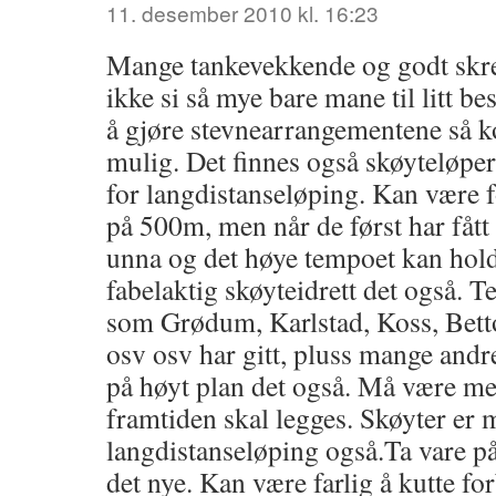
11. desember 2010 kl. 16:23
Mange tankevekkende og godt skre
ikke si så mye bare mane til litt be
å gjøre stevnearrangementene så 
mulig. Det finnes også skøyteløper
for langdistanseløping. Kan være
på 500m, men når de først har fåt
unna og det høye tempoet kan hold
fabelaktig skøyteidrett det også. 
som Grødum, Karlstad, Koss, Bett
osv osv har gitt, pluss mange andr
på høyt plan det også. Må være me
framtiden skal legges. Skøyter er m
langdistanseløping også.Ta vare p
det nye. Kan være farlig å kutte fo