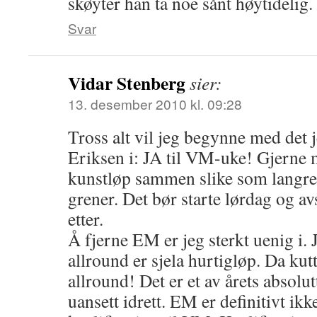
skøyter han ta noe sånt høytidelig.
Svar
Vidar Stenberg
sier:
13. desember 2010 kl. 09:28
Tross alt vil jeg begynne med det 
Eriksen i: JA til VM-uke! Gjerne 
kunstløp sammen slike som langre
grener. Det bør starte lørdag og a
etter.
Å fjerne EM er jeg sterkt uenig i. J
allround er sjela hurtigløp. Da ku
allround! Det er et av årets absol
uansett idrett. EM er definitivt ikk