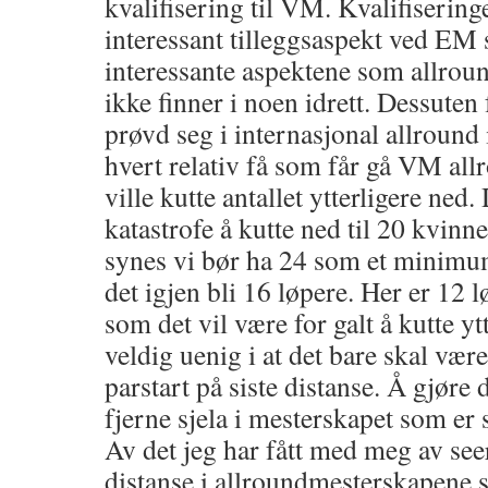
kvalifisering til VM. Kvalifisering
interessant tilleggsaspekt ved EM 
interessante aspektene som allro
ikke finner i noen idrett. Dessuten 
prøvd seg i internasjonal allround
hvert relativ få som får gå VM al
ville kutte antallet ytterligere ned.
katastrofe å kutte ned til 20 kvin
synes vi bør ha 24 som et minimum
det igjen bli 16 løpere. Her er 12
som det vil være for galt å kutte yt
veldig uenig i at det bare skal vær
parstart på siste distanse. Å gjøre d
fjerne sjela i mesterskapet som er 
Av det jeg har fått med meg av seert
distanse i allroundmesterskapene 