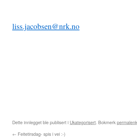
liss.jacobsen@nrk.no
Dette innlegget ble publisert i
Ukategorisert
. Bokmerk
permalen
←
Feitetirsdag- spis i vei :-)