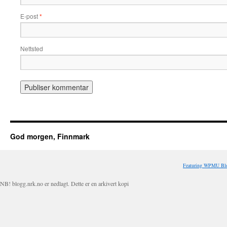
E-post
*
Nettsted
God morgen, Finnmark
Featuring WPMU Blo
NB! blogg.nrk.no er nedlagt. Dette er en arkivert kopi