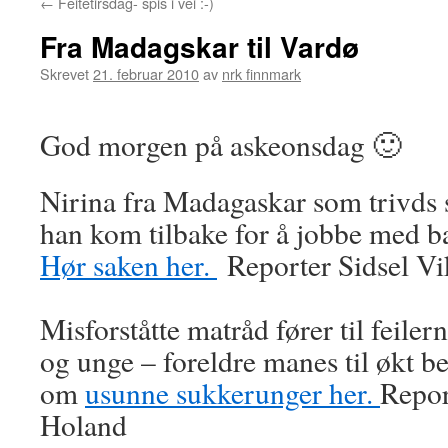
←
Feitetirsdag- spis i vei :-)
Fra Madagskar til Vardø
Skrevet
21. februar 2010
av
nrk finnmark
God morgen på askeonsdag 🙂
Nirina fra Madagaskar som trivds s
han kom tilbake for å jobbe med 
Hør saken her.
Reporter Sidsel Vi
Misforståtte matråd fører til feile
og unge – foreldre manes til økt b
om
usunne sukkerunger her.
Repor
Holand