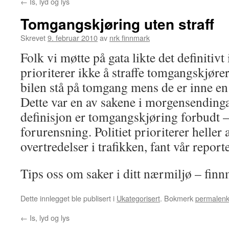
←
Is, lyd og lys
Tomgangskjøring uten straff
Skrevet
9. februar 2010
av
nrk finnmark
Folk vi møtte på gata likte det definitivt
prioriterer ikke å straffe tomgangskjøre
bilen stå på tomgang mens de er inne en
Dette var en av sakene i morgensendinga 
definisjon er tomgangskjøring forbudt –
forurensning. Politiet prioriterer heller 
overtredelser i trafikken, fant vår reporte
Tips oss om saker i ditt nærmiljø – fi
Dette innlegget ble publisert i
Ukategorisert
. Bokmerk
permalen
←
Is, lyd og lys