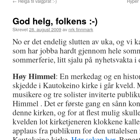
←
Helga til valgprat :-)
Ryper 
God helg, folkens :-)
Skrevet
28. august 2009
av
nrk finnmark
No er det endelig slutten av uka, og vi 
som har jobba hardt gjennom hele somm
sommerferie, litt sjalu på nyhetsvakta i 
Høy Himmel
: En merkedag og en histo
skjedde i Kautokeino kirke i går kveld.
musikere og tre solister inviterte publi
Himmel . Det er første gang en sånn konse
denne kirken, og for at flest mulig skul
kvelden lot kirketjeneren klokkene kalle 
applaus fra publikum for den uttalelsen 
Kautokeino kirke.
Hør saken her.
Reporte