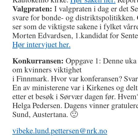
Valgpraten:
I valgpraten i dag er det S
svare for bonde- og distriktspolitikken. 
ser som de viktigste sakene i fylket vår
Morten Edvardsen, 1.kandidat for Sente
Hør intervjuet her.
Konkurransen:
Oppgave 1: Denne uka v
om kvinners viktighet
i Finnmark. Hvor var konferansen? Svar
En av ministerene var i Kirkenes og del
etter et besøk i Sørvær dagen før. Hvem
Helga Pedersen. Dagens vinner gratuler
Sund, Austertana. 🙂
vibeke.lund.pettersen@nrk.no