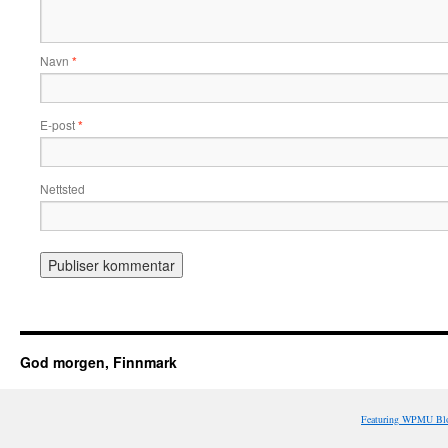
Navn
*
E-post
*
Nettsted
God morgen, Finnmark
Featuring WPMU Blo