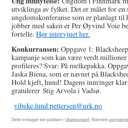
Ung innflytelse:
Ungdom i Finnmark må
utviklinga av fylket. Det er målet for en 
ungdomskonferanse som er planlagt til
jobber med saken er Per Øyvind Voie bes
fortelle.
Hør intervjuet her.
Konkurransen:
Oppgave 1: Blacksheeps
kampanje som kan være verdt millioner 
profileres? Svar: På melkepakka. Oppga
Jaska Biena, som er navnet på Blackshee
Hold kjeft, hund! Dagens innringer klar
gratulerer Stig Arvola i Vadsø.
vibeke.lund.pettersen@nrk.no
Dette innlegget ble publisert i
Ukategorisert
. Bokmerk
permalen