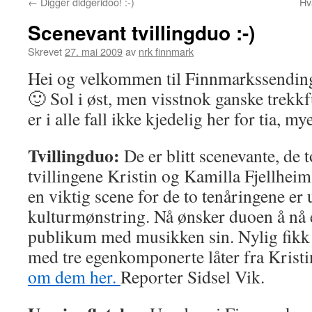
←
Digger didgeridoo! :-)
Hva
Scenevant tvillingduo :-)
Skrevet
27. mai 2009
av
nrk finnmark
Hei og velkommen til Finnmarkssending
🙂 Sol i øst, men visstnok ganske trekkfu
er i alle fall ikke kjedelig her for tia, m
Tvillingduo:
De er blitt scenevante, de 
tvillingene Kristin og Kamilla Fjellhei
en viktig scene for de to tenåringene 
kulturmønstring. Nå ønsker duoen å nå e
publikum med musikken sin. Nylig fikk 
med tre egenkomponerte låter fra Krist
om dem her.
Reporter Sidsel Vik.