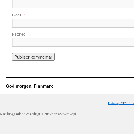
E-post
*
Nettsted
God morgen, Finnmark
Featuring WPMU Blo
NB! blogg.nrk.no er nedlagt. Dette er en arkivert kopi