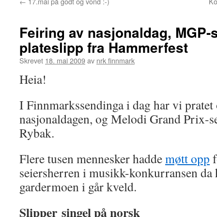
←
17.mai på godt og vond :-)
Ko
Feiring av nasjonaldag, MGP-s
plateslipp fra Hammerfest
Skrevet
18. mai 2009
av
nrk finnmark
Heia!
I Finnmarkssendinga i dag har vi pratet
nasjonaldagen, og Melodi Grand Prix-se
Rybak.
Flere tusen mennesker hadde
møtt opp
f
seiersherren i musikk-konkurransen da 
gardermoen i går kveld.
Slipper singel på norsk