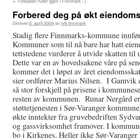
←
Fotballen ruller igjen i Finnmark :-)
Forbered deg på økt eiendoms
Skrevet
6. april 2009
av
nrk finnmark
Stadig flere Finnmarks-kommune innfør
Kommuner som til nå bare har hatt eien
tettstedene vurderer å utvide skatten ti
Dette var en av hovedsakene våre på se
kommer det i løpet av året eiendomsska
sier ordfører Marius Nilsen. I Gamvik e
så stor forskjell på prisene i kommune
resten av kommunen. Runar Nergård er 
støttetjenesten i Sør-Varanger kommun
økte inntekter fra gruvebedriften Sydva
og gassvirksomhet framover. I kommunen
bo i Kirkenes. Heller ikke Sør-Varang