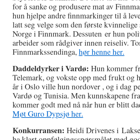
for å sanke og produsere mat av Finnma
hun hjelpe andre finnmarkinger til å le
latt seg velge som den første kvinnelige
Norge i Finnmark. Dessuten er hun poli
arbeider som rådgiver innen reiseliv. Tor
Finnmarkssendinga,
hør henne her.
Daddeldyrker i Vardø:
Hun kommer fra
Telemark, og vokste opp med frukt og 
år i Oslo ville hun nordover , og i dag
Vardø og Tunisia. Men kunnskapene fr
kommer godt med nå når hun er blitt dad
Møt Guro Dypsjø her.
Konkurransen:
Heidi Drivenes i Lakse
ha klart oppfølgingsspørsmålet med god