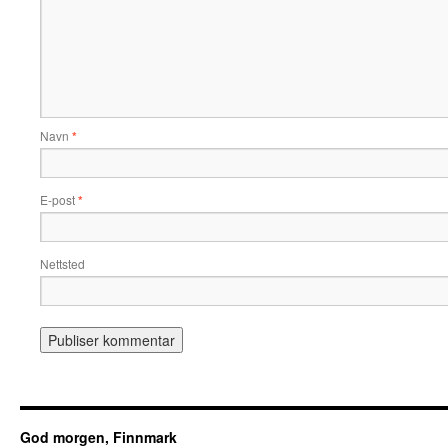
Navn
*
E-post
*
Nettsted
God morgen, Finnmark