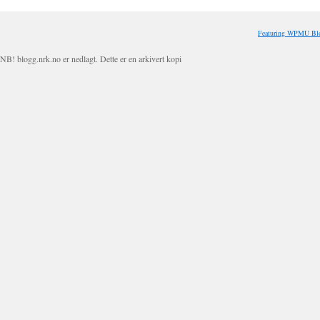
Featuring WPMU Blo
NB! blogg.nrk.no er nedlagt. Dette er en arkivert kopi