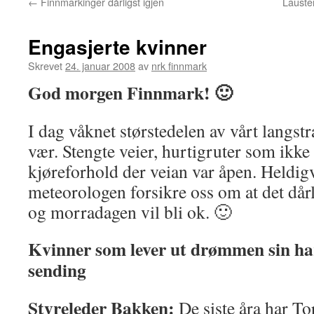
←
Finnmarkinger dårligst igjen
Lausten
Engasjerte kvinner
Skrevet
24. januar 2008
av
nrk finnmark
God morgen Finnmark! 🙂
I dag våknet størstedelen av vårt langstra
vær. Stengte veier, hurtigruter som ikke 
kjøreforhold der veian var åpen. Heldig
meteorologen forsikre oss om at det dårl
og morradagen vil bli ok. 🙂
Kvinner som lever ut drømmen sin har
sending
Styreleder Bakken:
De siste åra har To