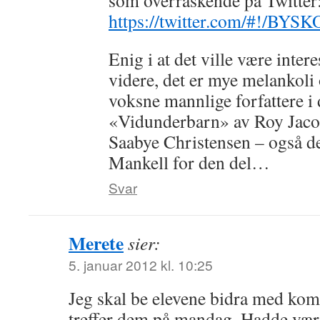
som overraskende på Twitter
https://twitter.com/#!/BY
Enig i at det ville være inter
videre, det er mye melankoli 
voksne mannlige forfattere i 
«Vidunderbarn» av Roy Jaco
Saabye Christensen – også d
Mankell for den del…
Svar
Merete
sier:
5. januar 2012 kl. 10:25
Jeg skal be elevene bidra med kom
treffer dem på mandag. Hadde vært