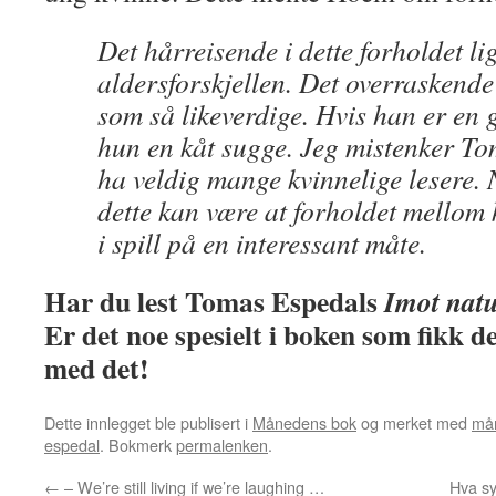
Det hårreisende i dette forholdet li
aldersforskjellen. Det overraskende
som så likeverdige. Hvis han er en 
hun en kåt sugge. Jeg mistenker To
ha veldig mange kvinnelige lesere. 
dette kan være at forholdet mellom 
i spill på en interessant måte.
Har du lest Tomas Espedals
Imot nat
Er det noe spesielt i boken som fikk d
med det!
Dette innlegget ble publisert i
Månedens bok
og merket med
må
espedal
. Bokmerk
permalenken
.
←
– We’re still living if we’re laughing …
Hva s