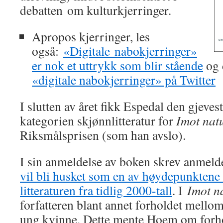
debatten om kulturkjerringer.
Apropos kjerringer, les
også:
«Digitale nabokjerringer»
er nok et uttrykk som blir stående
og 
«digitale nabokjerringer» på Twitter
I slutten av året fikk Espedal den gjeves
kategorien skjønnlitteratur for
Imot nat
Riksmålsprisen (som han avslo).
I sin anmeldelse av boken skrev anmel
vil bli husket som en av høydepunktene 
litteraturen fra tidlig 2000-tall
. I
Imot n
forfatteren blant annet forholdet mello
ung kvinne. Dette mente Hoem om forho