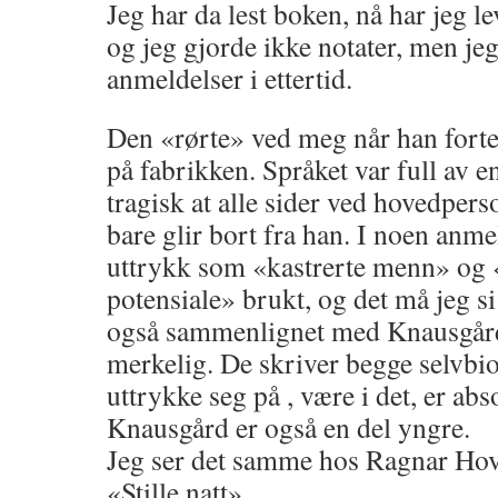
Jeg har da lest boken, nå har jeg le
og jeg gjorde ikke notater, men jeg
anmeldelser i ettertid.
Den «rørte» ved meg når han forte
på fabrikken. Språket var full av e
tragisk at alle sider ved hovedpers
bare glir bort fra han. I noen anmel
uttrykk som «kastrerte menn» og
potensiale» brukt, og det må jeg si
også sammenlignet med Knausgård,
merkelig. De skriver begge selvbi
uttrykke seg på , være i det, er ab
Knausgård er også en del yngre.
Jeg ser det samme hos Ragnar Hovl
«Stille natt».