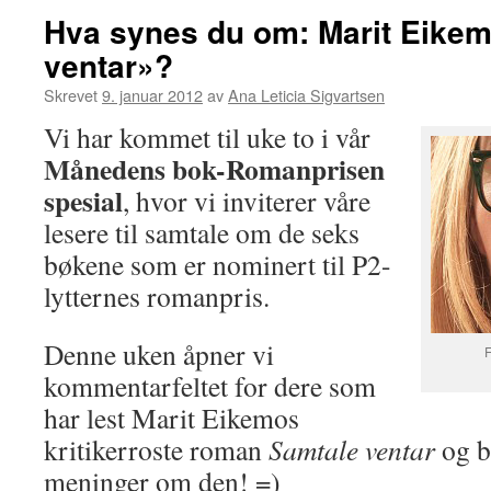
Hva synes du om: Marit Eike
ventar»?
Skrevet
9. januar 2012
av
Ana Leticia Sigvartsen
Vi har kommet til uke to i vår
Månedens bok-Romanprisen
spesial
, hvor vi inviterer våre
lesere til samtale om de seks
bøkene som er nominert til P2-
lytternes romanpris.
Denne uken åpner vi
F
kommentarfeltet for dere som
har lest Marit Eikemos
kritikerroste roman
Samtale ventar
og b
meninger om den! =)