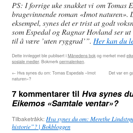
PS: I forrige uke snakket vi om Tomas 
bragevinnende roman «Imot naturen». L
eksempel, synes det er trist at godt voks
som Espedal og Ragnar Hovland ser ut ti
til å være ’uten ryggrad’”.
Her kan du l
Dette innlegget ble publisert i
Månedens bok
og merket med
ei
sosiale medier
. Bokmerk
permalenken
.
←
Hva synes du om: Tomas Espedals «Imot
Det var en ga
naturen»?
7 kommentarer til
Hva synes du
Eikemos «Samtale ventar»?
Tilbaketråkk:
Hva synes du om: Merethe Lindstrøm
historie”? | Bokbloggen