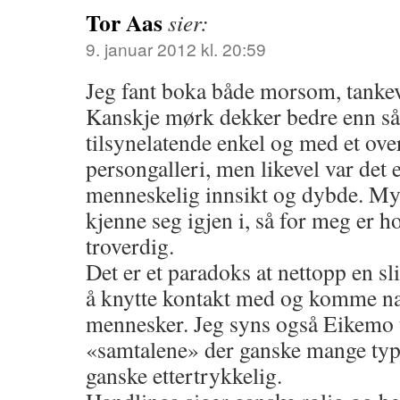
Tor Aas
sier:
9. januar 2012 kl. 20:59
Jeg fant boka både morsom, tanke
Kanskje mørk dekker bedre enn sår
tilsynelatende enkel og med et o
persongalleri, men likevel var det
menneskelig innsikt og dybde. Mye
kjenne seg igjen i, så for meg er 
troverdig.
Det er et paradoks at nettopp en s
å knytte kontakt med og komme næ
mennesker. Jeg syns også Eikemo tr
«samtalene» der ganske mange typi
ganske ettertrykkelig.