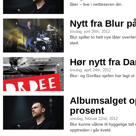
låter – live i nettleseren din.
Nytt fra Blur p
tirsdag, juni 26th, 2012
Blur spiller to helt nye låter overfø
sted.
Hør nytt fra D
tirsdag, april 24th, 2012
Blur- og Gorillaz-sjefen har lagt ut
Albumsalget o
prosent
onsdag, februar 22nd, 2012
Blur kunne våkne til hyggelige tall
opptreden i går kveld.