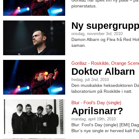
Gorillaz har spelt inn ny plate – 
pionerstatus.
Ny supergrup
onsdag, november 3rd, 2010
Damon Albarn og Flea frå Red Hot 
saman.
Gorillaz - Roskilde, Orange Scen
Doktor Albarn
fredag, juli 2nd, 2010
Den musikalske heksedoktoren Dam
laboratorium på Roskilde i natt.
Blur - Fool's Day (single)
Aprilsnarr?
mandag, april 19th, 2010
Blur: Fool’s Day (single) [EMI] Dag
Blur’s nye single er herved kalt Fo