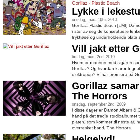
Gorillaz - Plastic Beach
Lykke i lekest
onsdag, mars 10th, 2010
Gorillaz: Plastic Beach [EMI] Dam
rister av seg de konseptuelle len
fryktløse og underholdende plate s
Vill jakt etter 
tirsdag, mars 2nd, 2010
Hvem er mannen med sigaren som 
Gorillaz? Og hvordan klarer tegnefi
elektropop? Vi har premiere på Gor
Gorillaz sama
The Horrors
onsdag, september 2nd, 2009
I disse dager er Damon Albarn & Co
hånd på det tredje studioalbumet t
platen, som kommer til neste år, h
overrasket band, The Horrors.
Helgelyd!