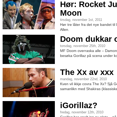
Hør: Rocket Ju
Moon
tirsdag, november 1st, 2011
Hør tre låter fra det nye bandet t
Allen.
Doom dukkar 
torsdag, november 25th, 2010
MF Doom overraska alle – Damon 
besøka Gorillaz på scena under kon
The Xx av xxx
mandag, november 22nd, 2010
Kven vil ikkje covra The Xx? Sjå Go
samanlikn med Shakiras (klassiske
iGorillaz?
fredag, november 12th, 2010