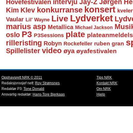
intervju
Jay-Z
Jørgen He
Hovefestivalen
konsert
konkurranse
Kim Klev
kveler
Lydverket
Live
Lydv
Vaular
Lil' Wayne
marius asp
Musi
Metallica
Michael Jackson
P3
plate
oslo
plateanmeldel
P3Sessions
sp
rilleristing
Robyn
Rockefeller
ruben gran
video
Spillelister
øya
øyafestivalen
Opphavsrett NRK © 2011
Tips NRK
Redaksjonssjef nett:
Roy Strømsnes
Kontakt NRK
Redaktør P3:
Tone Donald
Om NRK
Ansvarlig redaktør:
Hans-Tore Bjerkaas
Hjelp