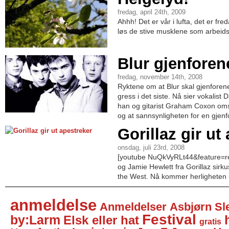
fredag, april 24th, 2009
Ahhh! Det er vår i lufta, det er fred
løs de stive musklene som arbeid
Blur gjenfore
fredag, november 14th, 2008
Ryktene om at Blur skal gjenforene
gress i det siste. Nå sier vokalist
han og gitarist Graham Coxon oms
og at sannsynligheten for en gjenfo
Gorillaz gir ut
onsdag, juli 23rd, 2008
[youtube NuQkVyRLt44&feature=rel
og Jamie Hewlett fra Gorillaz sir
the West. Nå kommer herligheten u
anmeldelse
Anmeldelser
Asbjørn Sl
Festival
by:Larm
Elsk eller hat
gratis