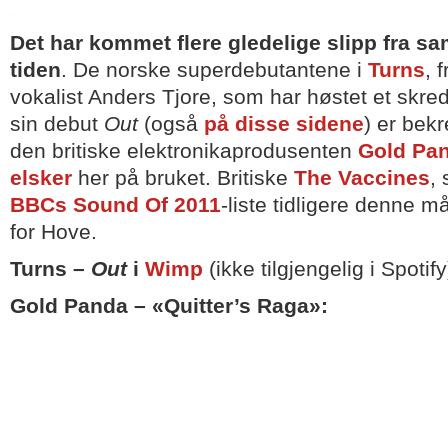
Det har kommet flere gledelige slipp fra sa
tiden
. De norske superdebutantene i
Turns
, 
vokalist Anders Tjore, som har høstet et skred
sin debut
Out
(også
på disse sidene
) er bek
den britiske elektronikaprodusenten
Gold Pa
elsker
her på bruket. Britiske
The Vaccines
,
BBCs Sound Of 2011
-liste tidligere denne 
for Hove.
Turns –
Out
i
Wimp
(ikke tilgjengelig i Spotify
Gold Panda – «Quitter’s Raga»: