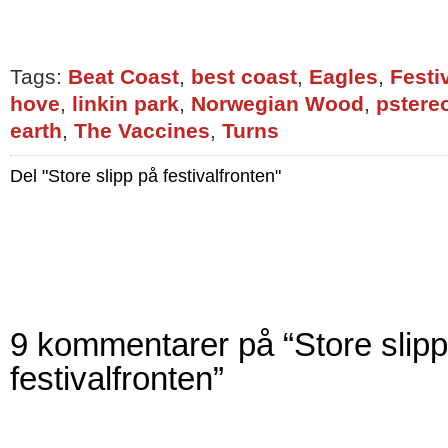
Tags:
Beat Coast
,
best coast
,
Eagles
,
Festi
hove
,
linkin park
,
Norwegian Wood
,
pstere
earth
,
The Vaccines
,
Turns
Del "Store slipp på festivalfronten"
9 kommentarer på “Store slipp
festivalfronten”