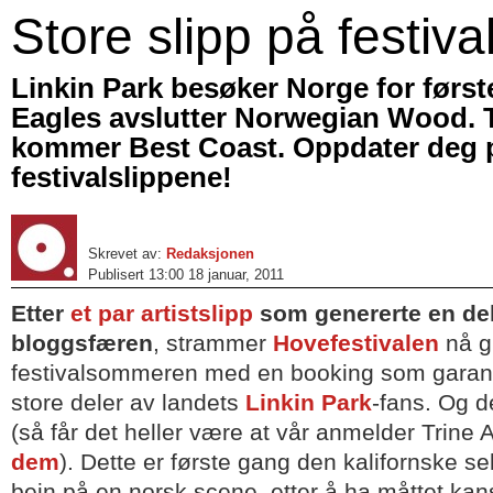
Store slipp på festiva
Linkin Park besøker Norge for førs
Eagles avslutter Norwegian Wood. 
kommer Best Coast. Oppdater deg 
festivalslippene!
Skrevet av:
Redaksjonen
Publisert 13:00 18 januar, 2011
Etter
et par artistslipp
som genererte en del
bloggsfæren
, strammer
Hovefestivalen
nå g
festivalsommeren med en booking som garante
store deler av landets
Linkin Park
-fans. Og d
(så får det heller være at vår anmelder Trine
dem
). Dette er første gang den kalifornske se
bein på en norsk scene, etter å ha måttet ka