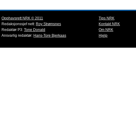
Opphavsrett NRK © 2011
Tips NRK
Redaksjonssjef nett:
Roy Strømsnes
Kontakt NRK
Redaktør P3:
Tone Donald
Om NRK
Ansvarlig redaktør:
Hans-Tore Bjerkaas
Hjelp