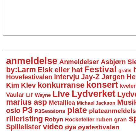
anmeldelse
Anmeldelser
Asbjørn Sl
Festival
by:Larm
Elsk eller hat
gratis
intervju
Jay-Z
Jørgen He
Hovefestivalen
konsert
konkurranse
Kim Klev
kveler
Lydverket
Live
Lydv
Vaular
Lil' Wayne
marius asp
Musi
Metallica
Michael Jackson
P3
plate
oslo
plateanmeldel
P3Sessions
sp
rilleristing
Robyn
Rockefeller
ruben gran
video
Spillelister
øya
øyafestivalen