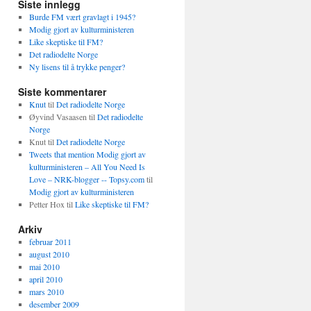
Siste innlegg
Burde FM vært gravlagt i 1945?
Modig gjort av kulturministeren
Like skeptiske til FM?
Det radiodelte Norge
Ny lisens til å trykke penger?
Siste kommentarer
Knut
til
Det radiodelte Norge
Øyvind Vasaasen
til
Det radiodelte
Norge
Knut
til
Det radiodelte Norge
Tweets that mention Modig gjort av
kulturministeren – All You Need Is
Love – NRK-blogger -- Topsy.com
til
Modig gjort av kulturministeren
Petter Hox
til
Like skeptiske til FM?
Arkiv
februar 2011
august 2010
mai 2010
april 2010
mars 2010
desember 2009