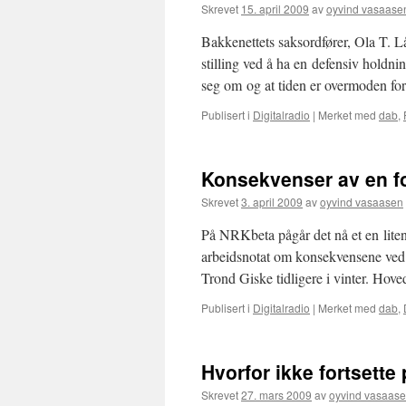
Skrevet
15. april 2009
av
oyvind vasaase
Bakkenettets saksordfører, Ola T. 
stilling ved å ha en defensiv holdnin
seg om og at tiden er overmoden f
Publisert i
Digitalradio
|
Merket med
dab
,
Konsekvenser av en f
Skrevet
3. april 2009
av
oyvind vasaasen
På NRKbeta pågår det nå et en liten
arbeidsnotat om konsekvensene ved e
Trond Giske tidligere i vinter. Hov
Publisert i
Digitalradio
|
Merket med
dab
,
Hvorfor ikke fortsette
Skrevet
27. mars 2009
av
oyvind vasaas