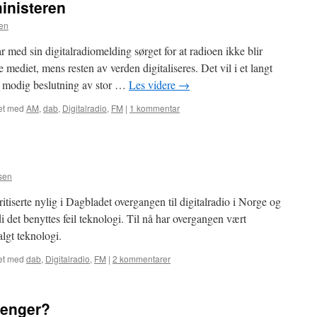
ministeren
en
 med sin digitalradiomelding sørget for at radioen ikke blir
 mediet, mens resten av verden digitaliseres. Det vil i et langt
en modig beslutning av stor …
Les videre
→
et med
AM
,
dab
,
Digitalradio
,
FM
|
1 kommentar
sen
tiserte nylig i Dagbladet overgangen til digitalradio i Norge og
di det benyttes feil teknologi. Til nå har overgangen vært
lgt teknologi.
et med
dab
,
Digitalradio
,
FM
|
2 kommentarer
 penger?