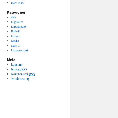
mars 2007
Kategorier
dab
Digital-tv
Digitalradio
Fotball
Historie
Media
Mini tv
Ukategorisert
Meta
Logg inn
Innlegg
RSS
Kommentarer
RSS
WordPress.org