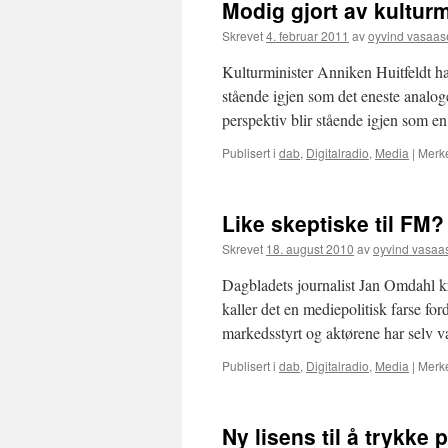
Modig gjort av kultur
Skrevet
4. februar 2011
av
oyvind vasaas
Kulturminister Anniken Huitfeldt har
stående igjen som det eneste analoge
perspektiv blir stående igjen som 
Publisert i
dab
,
Digitalradio
,
Media
|
Merk
Like skeptiske til FM?
Skrevet
18. august 2010
av
oyvind vasaa
Dagbladets journalist Jan Omdahl kri
kaller det en mediepolitisk farse for
markedsstyrt og aktørene har selv va
Publisert i
dab
,
Digitalradio
,
Media
|
Merk
Ny lisens til å trykke