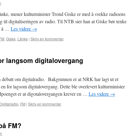
n
Lånke, mener kulturminister Trond Giske er med å svekke radioens
g til digitaliseringen av radio. Til NTB sier han at Giske bør tenke
or å …
Les videre
→
FM
,
Giske
,
Lånke
|
Skriv en kommentar
or langsom digitalovergang
 debatt om digitalradio. Bakgrunnen er at NRK har lagt ut et
n for lagsom digitalovergang. Dette ble overlevert kulturminister
edpoenget er at digotalovergangen krever en …
Les videre
→
Digitalradio
,
FM
|
Skriv en kommentar
 på FM?
en