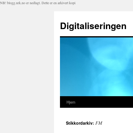
NB! blogg.nrk.no er nedlagt. Dette er en arkivert kopi
Digitaliseringen
Hjem
Hopp
til
FM
Stikkordarkiv:
innhold