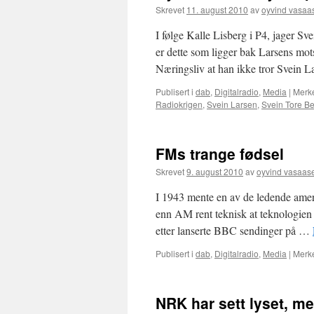
Skrevet
11. august 2010
av
oyvind vasaa
I følge Kalle Lisberg i P4, jager Sv
er dette som ligger bak Larsens mot
Næringsliv at han ikke tror Svein 
Publisert i
dab
,
Digitalradio
,
Media
|
Merk
Radiokrigen
,
Svein Larsen
,
Svein Tore B
FMs trange fødsel
Skrevet
9. august 2010
av
oyvind vasaas
I 1943 mente en av de ledende ame
enn AM rent teknisk at teknologien
etter lanserte BBC sendinger på …
Publisert i
dab
,
Digitalradio
,
Media
|
Merk
NRK har sett lyset, m