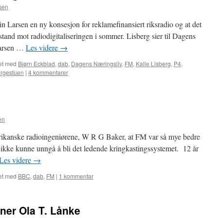
sen
ein Larsen en ny konsesjon for reklamefinansiert riksradio og at det
stand mot radiodigitaliseringen i sommer. Lisberg sier til Dagens
Larsen …
Les videre
→
et med
Bjørn Eckblad
,
dab
,
Dagens Næringsliv
,
FM
,
Kalle Lisberg
,
P4
,
ergestuen
|
4 kommentarer
en
rikanske radioingeniørene, W R G Baker, at FM var så mye bedre
 ikke kunne unngå å bli det ledende kringkastingssystemet. 12 år
Les videre
→
et med
BBC
,
dab
,
FM
|
1 kommentar
ener Ola T. Lånke