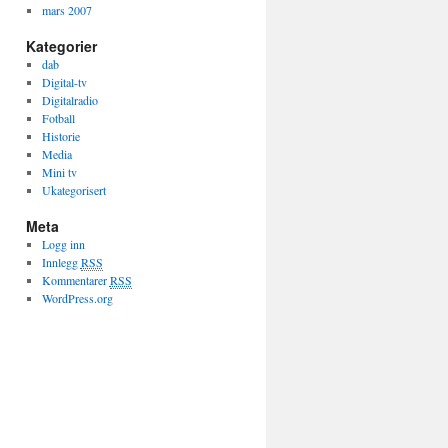
mars 2007
Kategorier
dab
Digital-tv
Digitalradio
Fotball
Historie
Media
Mini tv
Ukategorisert
Meta
Logg inn
Innlegg
RSS
Kommentarer
RSS
WordPress.org