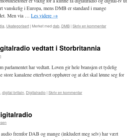
ltelefoner er viktig for å kunne få digiatlradio og digital-tv ut
vært vanskelig i Europa, mens DMB er standard i mange
kedet. Men via …
Les videre
→
dia
,
Ukategorisert
|
Merket med
dab
,
DMB
|
Skriv en kommentar
italradio vedtatt i Storbritannia
n
 parlamentet har vedtatt. Loven gir hele bransjen et tydelig
 store kanalene etterhvert opphører og at det skal lønne seg for
b
,
digital britain
,
Digitalradio
|
Skriv en kommentar
igitalradio
asen
 audio fremfor DAB og mange (inkludert meg selv) har vært