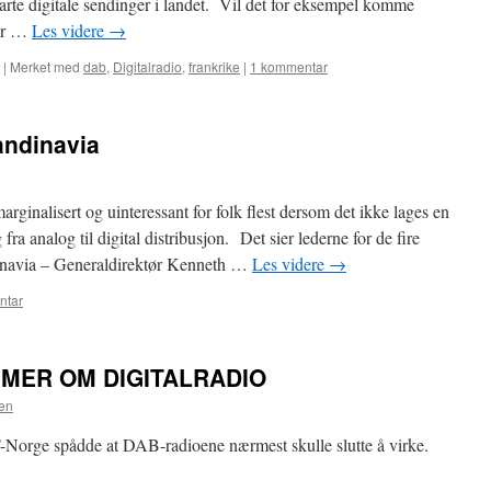
tarte digitale sendinger i landet. Vil det for eksempel komme
har …
Les videre
→
|
Merket med
dab
,
Digitalradio
,
frankrike
|
1 kommentar
andinavia
ginalisert og uinteressant for folk flest dersom det ikke lages en
fra analog til digital distribusjon. Det sier lederne for de fire
dinavia – Generaldirektør Kenneth …
Les videre
→
ntar
MER OM DIGITALRADIO
en
KT-Norge spådde at DAB-radioene nærmest skulle slutte å virke.