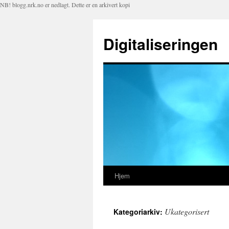
NB! blogg.nrk.no er nedlagt. Dette er en arkivert kopi
Digitaliseringen
Hjem
Hopp
til
Ukategorisert
Kategoriarkiv:
innhold