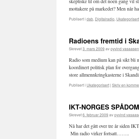
skeptiske til om det noen gang vil s
mottakere på markedet? Men når 
Publisert i
dab
,
Digitalradio
,
Ukategorisert
Radioens fremtid i Sk
Skrevet
3. mars 2009
av
oyvind vasaasen
Radio som medium kan på sikt bli mar
koordinert politisk plan for overgang 
store allmennkringkasterne i Skan
Publisert i
Ukategorisert
|
Skriv en komme
IKT-NORGES SPÅDOM
Skrevet
6. februar 2009
av
oyvind vasaas
Nå har det gått over tre år siden I
Min radio virker fortsatt……..