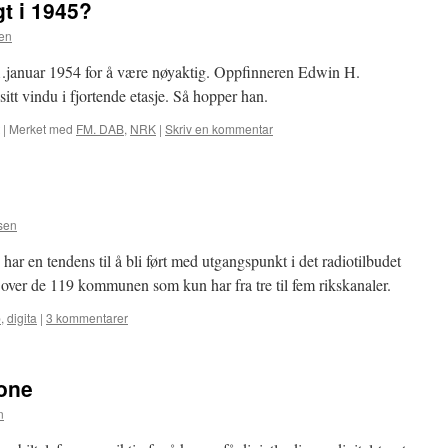
t i 1945?
en
1.januar 1954 for å være nøyaktig. Oppfinneren Edwin H.
tt vindu i fjortende etasje. Så hopper han.
|
Merket med
FM. DAB
,
NRK
|
Skriv en kommentar
sen
har en tendens til å bli ført med utgangspunkt i det radiotilbudet
n over de 119 kommunen som kun har fra tre til fem rikskanaler.
b
,
digita
|
3 kommentarer
hone
n