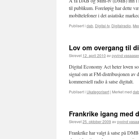
Å få DAB og Mini-tv (DMB) inn i mobi
til publikum. Foreløpig har dette 
mobiltelefoner i det asiatiske mar
Publisert i
dab
,
Digital-tv
,
Digitalradio
,
Me
Lov om overgang til dig
Skrevet
12. april 2010
av
oyvind vasaase
Digital Economy Act heter loven som
signal om at FM-distribusjonen av de
kommersiell radio å satse digitalt.
Publisert i
Ukategorisert
|
Merket med
da
Frankrike igang med d
Skrevet
25. oktober 2009
av
oyvind vasa
Frankrike har valgt å satse på DMB