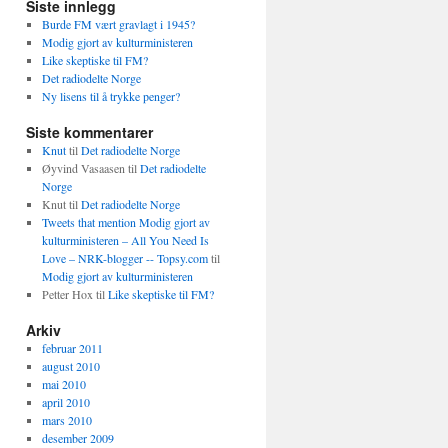
Siste innlegg
Burde FM vært gravlagt i 1945?
Modig gjort av kulturministeren
Like skeptiske til FM?
Det radiodelte Norge
Ny lisens til å trykke penger?
Siste kommentarer
Knut
til
Det radiodelte Norge
Øyvind Vasaasen
til
Det radiodelte
Norge
Knut
til
Det radiodelte Norge
Tweets that mention Modig gjort av
kulturministeren – All You Need Is
Love – NRK-blogger -- Topsy.com
til
Modig gjort av kulturministeren
Petter Hox
til
Like skeptiske til FM?
Arkiv
februar 2011
august 2010
mai 2010
april 2010
mars 2010
desember 2009