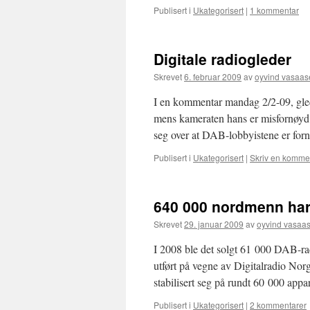
Publisert i
Ukategorisert
|
1 kommentar
Digitale radiogleder
Skrevet
6. februar 2009
av
oyvind vasaas
I en kommentar mandag 2/2-09, glede
mens kameraten hans er misfornøyd 
seg over at DAB-lobbyistene er forn
Publisert i
Ukategorisert
|
Skriv en komme
640 000 nordmenn har t
Skrevet
29. januar 2009
av
oyvind vasaa
I 2008 ble det solgt 61 000 DAB-ra
utført på vegne av Digitalradio Norg
stabilisert seg på rundt 60 000 appa
Publisert i
Ukategorisert
|
2 kommentarer