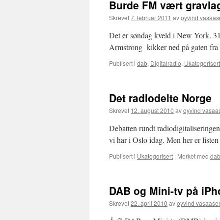
Burde FM vært gravlag
Skrevet
7. februar 2011
av
oyvind vasaas
Det er søndag kveld i New York. 3
Armstrong kikker ned på gaten fra si
Publisert i
dab
,
Digitalradio
,
Ukategorisert
Det radiodelte Norge
Skrevet
12. august 2010
av
oyvind vasaa
Debatten rundt radiodigitaliseringen 
vi har i Oslo idag. Men her er liste
Publisert i
Ukategorisert
|
Merket med
da
DAB og Mini-tv på iP
Skrevet
22. april 2010
av
oyvind vasaase