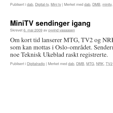
Publisert i
dab
,
Digital-tv
,
Mini tv
|
Merket med
dab
,
DMB
,
minitv
MiniTV sendinger igang
Skrevet
6. mai 2009
av
oyvind vasaasen
Om kort tid lanserer MTG, TV2 og NR
som kan mottas i Oslo-området. Sendern
noe Teknisk Ukeblad raskt registrerte.
Publisert i
Digitalradio
|
Merket med
dab
,
DMB
,
MTG
,
NRK
,
TV2