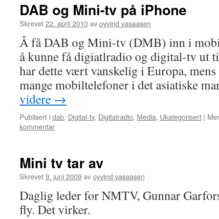
DAB og Mini-tv på iPhone
Skrevet
22. april 2010
av
oyvind vasaasen
Å få DAB og Mini-tv (DMB) inn i mobilt
å kunne få digiatlradio og digital-tv ut 
har dette vært vanskelig i Europa, men
mange mobiltelefoner i det asiatiske 
videre
→
Publisert i
dab
,
Digital-tv
,
Digitalradio
,
Media
,
Ukategorisert
|
Mer
kommentar
Mini tv tar av
Skrevet
9. juni 2009
av
oyvind vasaasen
Daglig leder for NMTV, Gunnar Garfors, 
fly. Det virker.