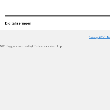
Digitaliseringen
Featuring WPMU Blo
NB! blogg.nrk.no er nedlagt. Dette er en arkivert kopi