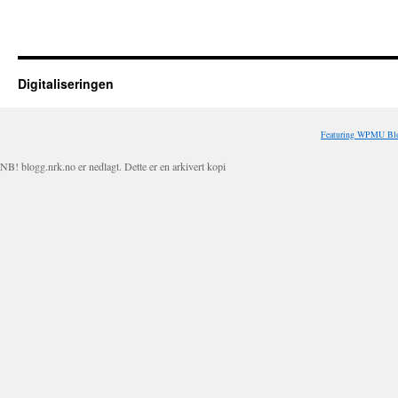
Digitaliseringen
Featuring WPMU Blo
NB! blogg.nrk.no er nedlagt. Dette er en arkivert kopi