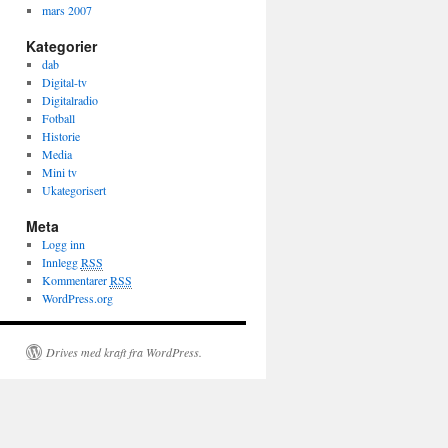
mars 2007
Kategorier
dab
Digital-tv
Digitalradio
Fotball
Historie
Media
Mini tv
Ukategorisert
Meta
Logg inn
Innlegg
RSS
Kommentarer
RSS
WordPress.org
Drives med kraft fra WordPress.