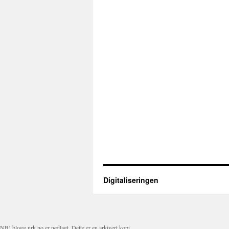
Digitaliseringen
NB! blogg.nrk.no er nedlagt. Dette er en arkivert kopi