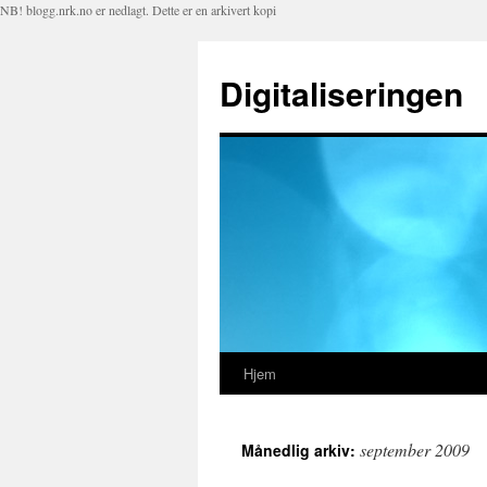
NB! blogg.nrk.no er nedlagt. Dette er en arkivert kopi
Digitaliseringen
Hjem
Hopp
til
september 2009
Månedlig arkiv:
innhold