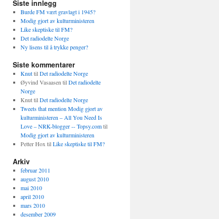
Siste innlegg
Burde FM vært gravlagt i 1945?
Modig gjort av kulturministeren
Like skeptiske til FM?
Det radiodelte Norge
Ny lisens til å trykke penger?
Siste kommentarer
Knut
til
Det radiodelte Norge
Øyvind Vasaasen
til
Det radiodelte
Norge
Knut
til
Det radiodelte Norge
Tweets that mention Modig gjort av
kulturministeren – All You Need Is
Love – NRK-blogger -- Topsy.com
til
Modig gjort av kulturministeren
Petter Hox
til
Like skeptiske til FM?
Arkiv
februar 2011
august 2010
mai 2010
april 2010
mars 2010
desember 2009