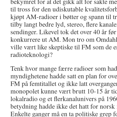
bekymret for at det gikk alt for sakte 
til tross for den udiskutable kvalitetsf
kjøpt AM-radioer i bøtter og spann til 
tilby langt bedre lyd, stereo, flere kanal
sendinger. Likevel tok det over 40 år fø
konkurrere ut AM. Mon tro om Omdahl 
ville vært like skeptiske til FM som de er
radioteknologi?
Tenk hvor mange færre radioer som hadd
myndighetene hadde satt en plan for ov
FM på femtitallet og ikke latt overgangen
monopolet kunne vært brutt 10-15 år tidl
lokalradio og et flerkanalunivers på 196
betydning hadde ikke det hatt for norsk
Enkelte ganger må en ta politiske grep 