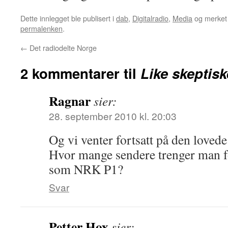
Dette innlegget ble publisert i
dab
,
Digitalradio
,
Media
og merke
permalenken
.
←
Det radiodelte Norge
2 kommentarer til
Like skeptisk
Ragnar
sier:
28. september 2010 kl. 20:03
Og vi venter fortsatt på den loved
Hvor mange sendere trenger man f
som NRK P1?
Svar
Petter Hox
sier: