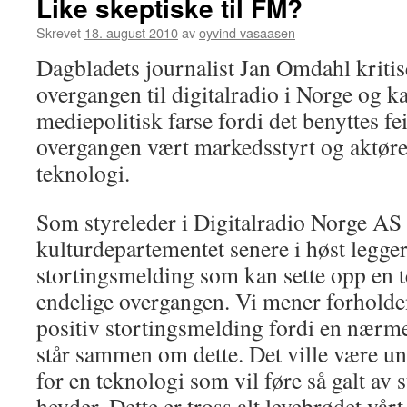
Like skeptiske til FM?
Skrevet
18. august 2010
av
oyvind vasaasen
Dagbladets journalist Jan Omdahl kritis
overgangen til digitalradio i Norge og ka
mediepolitisk farse fordi det benyttes fei
overgangen vært markedsstyrt og aktøren
teknologi.
Som styreleder i Digitalradio Norge AS s
kulturdepartementet senere i høst legge
stortingsmelding som kan sette opp en 
endelige overgangen. Vi mener forholdene
positiv stortingsmelding fordi en nærme
står sammen om dette. Det ville være un
for en teknologi som vil føre så galt a
hevder. Dette er tross alt levebrødet vårt