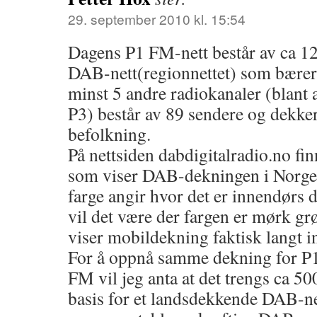
29. september 2010 kl. 15:54
Dagens P1 FM-nett består av ca 1
DAB-nett(regionnettet) som bær
minst 5 andre radiokanaler (blan
P3) består av 89 sendere og dekke
befolkning.
På nettsiden dabdigitalradio.no fin
som viser DAB-dekningen i Norge
farge angir hvor det er innendørs
vil det være der fargen er mørk gr
viser mobildekning faktisk langt i
For å oppnå samme dekning for P
FM vil jeg anta at det trengs ca 
basis for et landsdekkende DAB-net