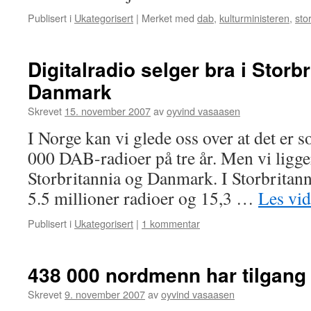
Publisert i
Ukategorisert
|
Merket med
dab
,
kulturministeren
,
sto
Digitalradio selger bra i Storb
Danmark
Skrevet
15. november 2007
av
oyvind vasaasen
I Norge kan vi glede oss over at det er s
000 DAB-radioer på tre år. Men vi ligger l
Storbritannia og Danmark. I Storbritann
5.5 millioner radioer og 15,3 …
Les vi
Publisert i
Ukategorisert
|
1 kommentar
438 000 nordmenn har tilgang 
Skrevet
9. november 2007
av
oyvind vasaasen