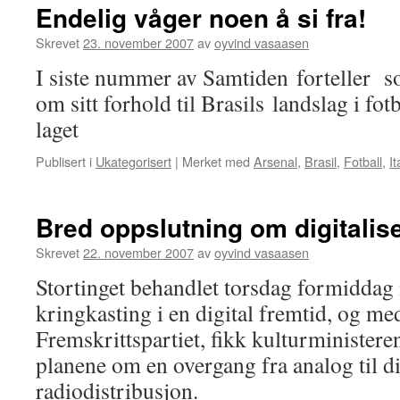
Endelig våger noen å si fra!
Skrevet
23. november 2007
av
oyvind vasaasen
I siste nummer av Samtiden forteller s
om sitt forhold til Brasils landslag i fot
laget
Publisert i
Ukategorisert
|
Merket med
Arsenal
,
Brasil
,
Fotball
,
It
Bred oppslutning om digitalis
Skrevet
22. november 2007
av
oyvind vasaasen
Stortinget behandlet torsdag formidda
kringkasting i en digital fremtid, og m
Fremskrittspartiet, fikk kulturministeren
planene om en overgang fra analog til di
radiodistribusjon.