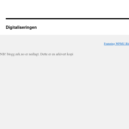
Digitaliseringen
Featuring WPMU Blo
NB! blogg.nrk.no er nedlagt. Dette er en arkivert kopi