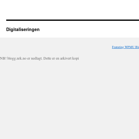
Digitaliseringen
Featuring WPMU Blo
NB! blogg.nrk.no er nedlagt. Dette er en arkivert kopi