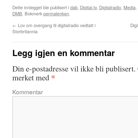
Dette innlegget ble publisert i
dab
,
Digital-tv
,
Digitalradio
,
Media
,
DMB
. Bokmerk
permalenken
.
←
Lov om overgang til digitalradio vedtatt i
Digi
Storbritannia
Legg igjen en kommentar
Din e-postadresse vil ikke bli publisert.
*
merket med
Kommentar