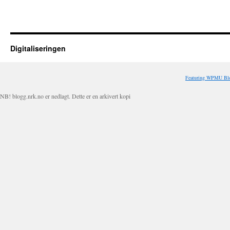
Digitaliseringen
Featuring WPMU Blo
NB! blogg.nrk.no er nedlagt. Dette er en arkivert kopi