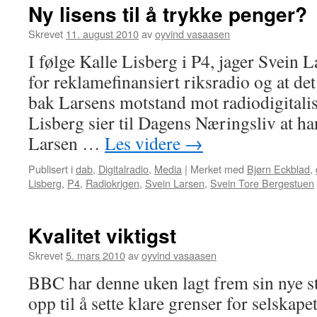
Ny lisens til å trykke penger?
Skrevet
11. august 2010
av
oyvind vasaasen
I følge Kalle Lisberg i P4, jager Svein 
for reklamefinansiert riksradio og at det
bak Larsens motstand mot radiodigitali
Lisberg sier til Dagens Næringsliv at ha
Larsen …
Les videre
→
Publisert i
dab
,
Digitalradio
,
Media
|
Merket med
Bjørn Eckblad
,
Lisberg
,
P4
,
Radiokrigen
,
Svein Larsen
,
Svein Tore Bergestuen
Kvalitet viktigst
Skrevet
5. mars 2010
av
oyvind vasaasen
BBC har denne uken lagt frem sin nye st
opp til å sette klare grenser for selska