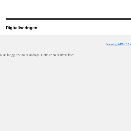
Digitaliseringen
Featuring WPMU Blo
NB! blogg.nrk.no er nedlagt. Dette er en arkivert kopi