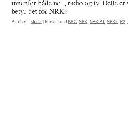
innenfor både nett, radio og tv. Dette e
betyr det for NRK?
Publisert i
Media
|
Merket med
BBC
,
NRK
,
NRK P1
,
NRK1
,
P2
,