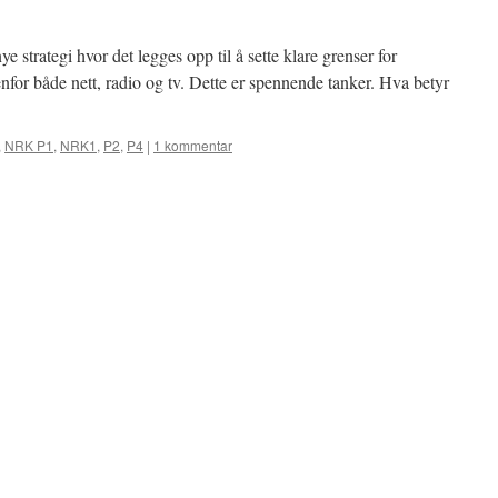
 strategi hvor det legges opp til å sette klare grenser for
nfor både nett, radio og tv. Dette er spennende tanker. Hva betyr
,
NRK P1
,
NRK1
,
P2
,
P4
|
1 kommentar