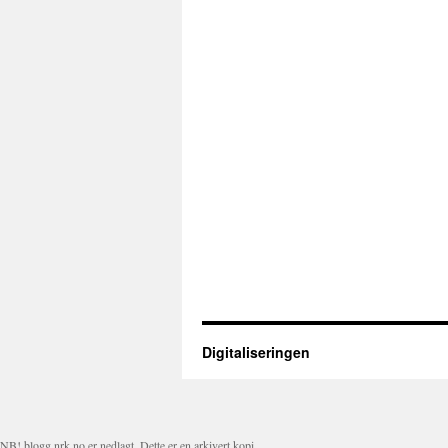
Digitaliseringen
NB! blogg.nrk.no er nedlagt. Dette er en arkivert kopi