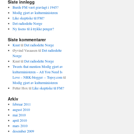
Siste innlegg
Burde FM vært gravlagt i 1945?
Modig gjort av kulturministeren
Like skeptiske til FM?
Det radiodelte Norge
Ny lisens til å trykke penger?
Siste kommentarer
Knut
til
Det radiodelte Norge
Øyvind Vasaasen
til
Det radiodelte
Norge
Knut
til
Det radiodelte Norge
Tweets that mention Modig gjort av
kulturministeren – All You Need Is
Love – NRK-blogger -- Topsy.com
til
Modig gjort av kulturministeren
Petter Hox
til
Like skeptiske til FM?
Arkiv
februar 2011
august 2010
mai 2010
april 2010
mars 2010
desember 2009