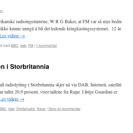
en
rikanske radioingeniørene, W R G Baker, at FM var så mye bedre
 ikke kunne unngå å bli det ledende kringkastingssystemet. 12 år
Les videre
→
et med
BBC
,
dab
,
FM
|
1 kommentar
en i Storbritannia
l radiolytting i Storbritannia skjer nå via DAB, Internett, satellitt
var tallet 20,9 prosent, viser tallene fra Rajar. I følge Guardian er
Les videre
→
BBC
,
dab
,
Digitalradio
,
Rajar
|
Skriv en kommentar