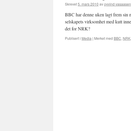
Skrevet
5. mars 2010
av
oyvind vasaasen
BBC har denne uken lagt frem sin nye
selskapets virksomhet med kutt inne
det for NRK?
Publisert i
Media
|
Merket med
BBC
,
NRK