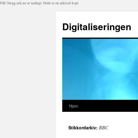
NB! blogg.nrk.no er nedlagt. Dette er en arkivert kopi
Digitaliseringen
Hjem
Hopp
til
BBC
Stikkordarkiv:
innhold