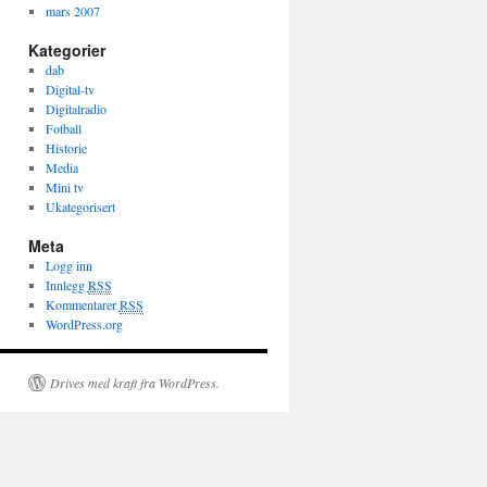
mars 2007
Kategorier
dab
Digital-tv
Digitalradio
Fotball
Historie
Media
Mini tv
Ukategorisert
Meta
Logg inn
Innlegg
RSS
Kommentarer
RSS
WordPress.org
Drives med kraft fra WordPress.