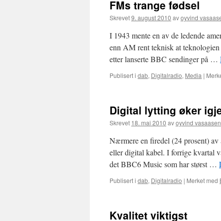
FMs trange fødsel
Skrevet
9. august 2010
av
oyvind vasaas
I 1943 mente en av de ledende ame
enn AM rent teknisk at teknologien
etter lanserte BBC sendinger på …
Publisert i
dab
,
Digitalradio
,
Media
|
Merk
Digital lytting øker igj
Skrevet
18. mai 2010
av
oyvind vasaasen
Nærmere en firedel (24 prosent) av al
eller digital kabel. I forrige kvartal 
det BBC6 Music som har størst …
Publisert i
dab
,
Digitalradio
|
Merket med
Kvalitet viktigst