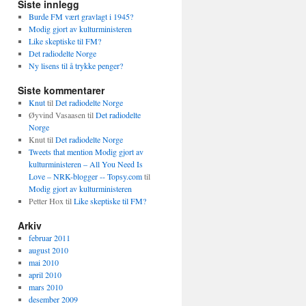
Siste innlegg
Burde FM vært gravlagt i 1945?
Modig gjort av kulturministeren
Like skeptiske til FM?
Det radiodelte Norge
Ny lisens til å trykke penger?
Siste kommentarer
Knut
til
Det radiodelte Norge
Øyvind Vasaasen
til
Det radiodelte
Norge
Knut
til
Det radiodelte Norge
Tweets that mention Modig gjort av
kulturministeren – All You Need Is
Love – NRK-blogger -- Topsy.com
til
Modig gjort av kulturministeren
Petter Hox
til
Like skeptiske til FM?
Arkiv
februar 2011
august 2010
mai 2010
april 2010
mars 2010
desember 2009