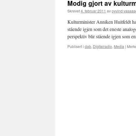
Modig gjort av kultur
Skrevet
4. februar 2011
av
oyvind vasaas
Kulturminister Anniken Huitfeldt har
stående igjen som det eneste analoge
perspektiv blir stående igjen som 
Publisert i
dab
,
Digitalradio
,
Media
|
Merk