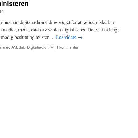
ministeren
en
 med sin digitalradiomelding sørget for at radioen ikke blir
 mediet, mens resten av verden digitaliseres. Det vil i et langt
en modig beslutning av stor …
Les videre
→
et med
AM
,
dab
,
Digitalradio
,
FM
|
1 kommentar