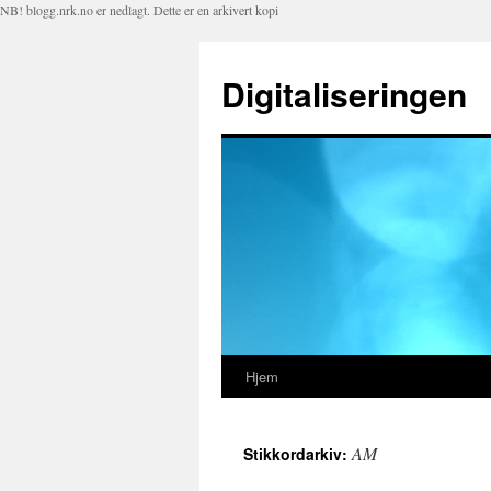
NB! blogg.nrk.no er nedlagt. Dette er en arkivert kopi
Digitaliseringen
Hjem
Hopp
til
AM
Stikkordarkiv:
innhold