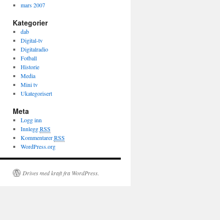
mars 2007
Kategorier
dab
Digital-tv
Digitalradio
Fotball
Historie
Media
Mini tv
Ukategorisert
Meta
Logg inn
Innlegg
RSS
Kommentarer
RSS
WordPress.org
Drives med kraft fra WordPress.