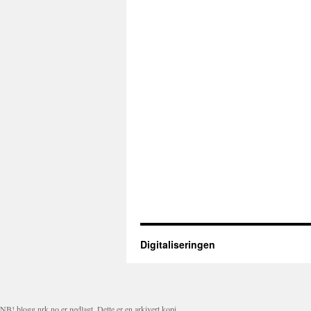
Digitaliseringen
NB! blogg.nrk.no er nedlagt. Dette er en arkivert kopi