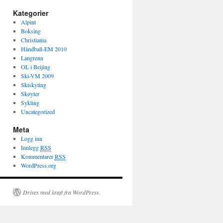
Kategorier
Alpint
Boksing
Christiania
Håndball-EM 2010
Langrenn
OL i Beijing
Ski-VM 2009
Skiskyting
Skøyter
Sykling
Uncategorized
Meta
Logg inn
Innlegg
RSS
Kommentarer
RSS
WordPress.org
Drives med kraft fra WordPress.