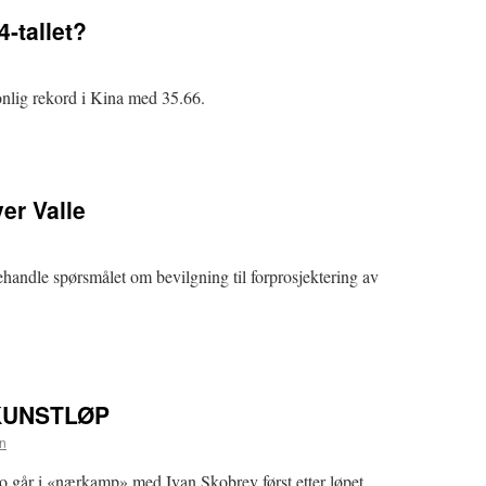
-tallet?
lig rekord i Kina med 35.66.
ver Valle
ehandle spørsmålet om bevilgning til forprosjektering av
KUNSTLØP
en
o går i «nærkamp» med Ivan Skobrev først etter løpet.