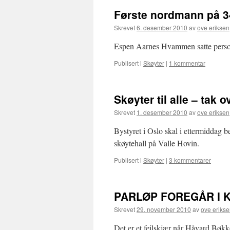
Første nordmann på 34
Skrevet
6. desember 2010
av
ove eriksen
Espen Aarnes Hvammen satte person
Publisert i
Skøyter
|
1 kommentar
Skøyter til alle – tak o
Skrevet
1. desember 2010
av
ove eriksen
Bystyret i Oslo skal i ettermiddag b
skøytehall på Valle Hovin.
Publisert i
Skøyter
|
3 kommentarer
PARLØP FOREGÅR I 
Skrevet
29. november 2010
av
ove eriks
Det er et feilskjær når Håvard Bøkk