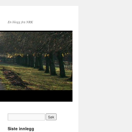
En blogg fra NRK
Siste innlegg