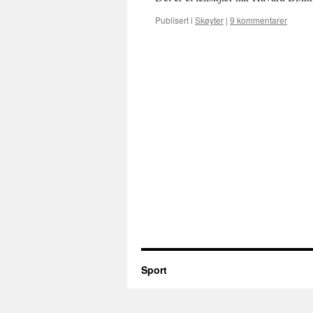
Publisert i
Skøyter
|
9 kommentarer
Sport