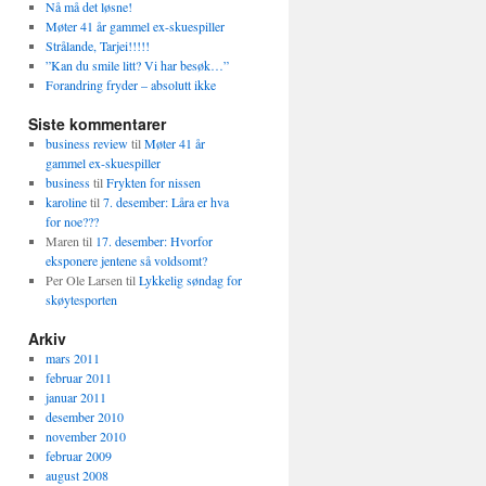
Nå må det løsne!
Møter 41 år gammel ex-skuespiller
Strålande, Tarjei!!!!!
”Kan du smile litt? Vi har besøk…”
Forandring fryder – absolutt ikke
Siste kommentarer
business review
til
Møter 41 år
gammel ex-skuespiller
business
til
Frykten for nissen
karoline
til
7. desember: Låra er hva
for noe???
Maren
til
17. desember: Hvorfor
eksponere jentene så voldsomt?
Per Ole Larsen
til
Lykkelig søndag for
skøytesporten
Arkiv
mars 2011
februar 2011
januar 2011
desember 2010
november 2010
februar 2009
august 2008