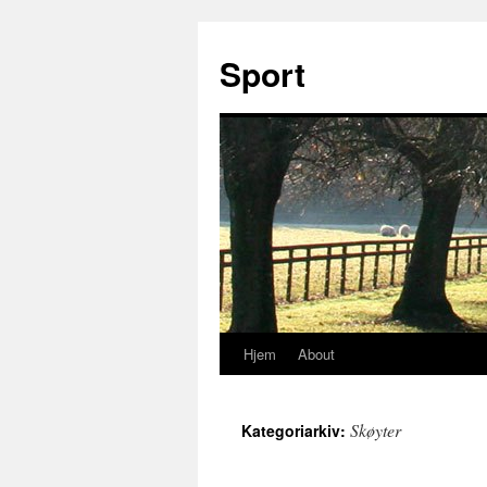
Sport
Hjem
About
Hopp
til
Skøyter
Kategoriarkiv:
innhold