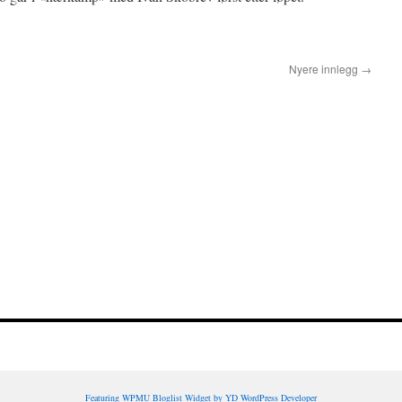
Nyere innlegg
→
Featuring WPMU Bloglist Widget by YD WordPress Developer