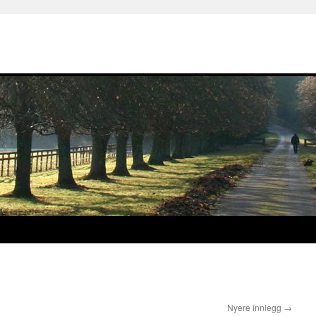
Nyere innlegg
→