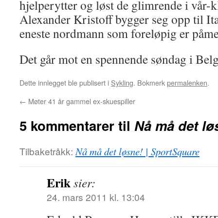
hjelperytter og løst de glimrende i vår-k
Alexander Kristoff bygger seg opp til It
eneste nordmann som foreløpig er påmeldt
Det går mot en spennende søndag i Belg
Dette innlegget ble publisert i
Sykling
. Bokmerk
permalenken
.
←
Møter 41 år gammel ex-skuespiller
5 kommentarer til
Nå må det lø
Tilbaketråkk:
Nå må det løsne! | SportSquare
Erik
sier:
24. mars 2011 kl. 13:04