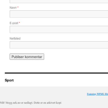
Navn
*
E-post
*
Nettsted
Sport
Featuring WPMU Blo
NB! blogg.nrk.no er nedlagt. Dette er en arkivert kopi