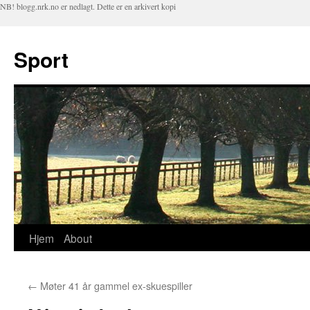
NB! blogg.nrk.no er nedlagt. Dette er en arkivert kopi
Sport
Hjem
About
Hopp
til
←
Møter 41 år gammel ex-skuespiller
innhold