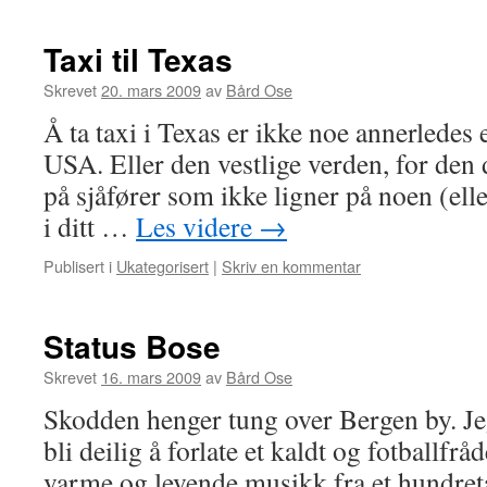
Taxi til Texas
Skrevet
20. mars 2009
av
Bård Ose
Å ta taxi i Texas er ikke noe annerledes 
USA. Eller den vestlige verden, for den 
på sjåfører som ikke ligner på noen (elle
i ditt …
Les videre
→
Publisert i
Ukategorisert
|
Skriv en kommentar
Status Bose
Skrevet
16. mars 2009
av
Bård Ose
Skodden henger tung over Bergen by. Jeg
bli deilig å forlate et kaldt og fotballfrå
varme og levende musikk fra et hundret