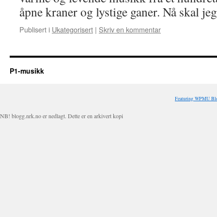
åpne kraner og lystige ganer. Nå skal j
Publisert i
Ukategorisert
|
Skriv en kommentar
P1-musikk
Featuring WPMU Blo
NB! blogg.nrk.no er nedlagt. Dette er en arkivert kopi