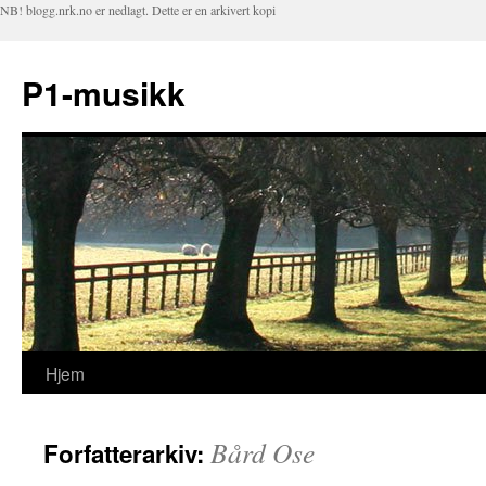
NB! blogg.nrk.no er nedlagt. Dette er en arkivert kopi
P1-musikk
Hjem
Hopp
til
Bård Ose
Forfatterarkiv:
innhold