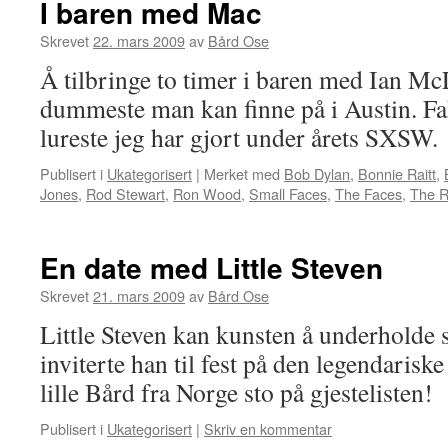
I baren med Mac
Skrevet
22. mars 2009
av
Bård Ose
Å tilbringe to timer i baren med Ian Mc
dummeste man kan finne på i Austin. Fakt
lureste jeg har gjort under årets SXSW.
Publisert i
Ukategorisert
|
Merket med
Bob Dylan
,
Bonnie Raitt
,
Jones
,
Rod Stewart
,
Ron Wood
,
Small Faces
,
The Faces
,
The R
En date med Little Steven
Skrevet
21. mars 2009
av
Bård Ose
Little Steven kan kunsten å underholde s
inviterte han til fest på den legendaris
lille Bård fra Norge sto på gjestelisten!
Publisert i
Ukategorisert
|
Skriv en kommentar