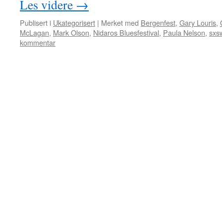
Les videre
→
Publisert i
Ukategorisert
|
Merket med
Bergenfest
,
Gary Louris
,
McLagan
,
Mark Olson
,
Nidaros Bluesfestival
,
Paula Nelson
,
sxs
kommentar