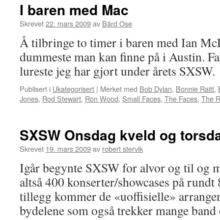
I baren med Mac
Skrevet
22. mars 2009
av
Bård Ose
Å tilbringe to timer i baren med Ian Mc
dummeste man kan finne på i Austin. Fakt
lureste jeg har gjort under årets SXSW.
Publisert i
Ukategorisert
|
Merket med
Bob Dylan
,
Bonnie Raitt
,
Jones
,
Rod Stewart
,
Ron Wood
,
Small Faces
,
The Faces
,
The R
SXSW Onsdag kveld og torsd
Skrevet
19. mars 2009
av
robert stervik
Igår begynte SXSW for alvor og til og m
altså 400 konserter/showcases på rundt 
tillegg kommer de «uoffisielle» arrang
bydelene som også trekker mange band