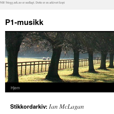
NB! blogg.nrk.no er nedlagt. Dette er en arkivert kopi
P1-musikk
Hjem
Hopp
til
Ian McLagan
Stikkordarkiv:
innhold