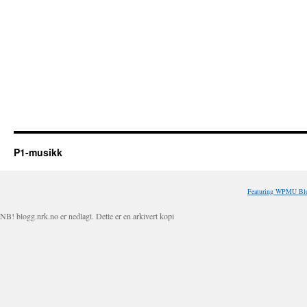
P1-musikk
Featuring WPMU Blo
NB! blogg.nrk.no er nedlagt. Dette er en arkivert kopi