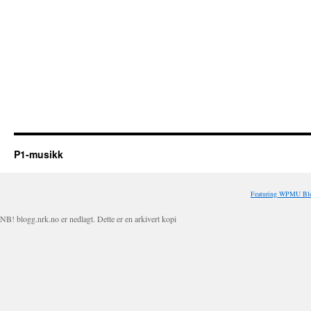
P1-musikk
Featuring WPMU Blo
NB! blogg.nrk.no er nedlagt. Dette er en arkivert kopi