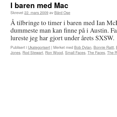
I baren med Mac
Skrevet
22. mars 2009
av
Bård Ose
Å tilbringe to timer i baren med Ian Mc
dummeste man kan finne på i Austin. Fakt
lureste jeg har gjort under årets SXSW.
Publisert i
Ukategorisert
|
Merket med
Bob Dylan
,
Bonnie Raitt
,
Jones
,
Rod Stewart
,
Ron Wood
,
Small Faces
,
The Faces
,
The R