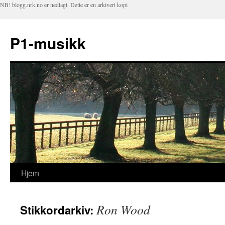
NB! blogg.nrk.no er nedlagt. Dette er en arkivert kopi
P1-musikk
Hjem
Hopp
til
Ron Wood
Stikkordarkiv:
innhold