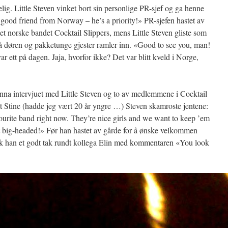
elig. Little Steven vinket bort sin personlige PR-sjef og ga henne
y good friend from Norway – he’s a priority!» PR-sjefen hastet av
det norske bandet Cocktail Slippers, mens Little Steven gliste som
 på døren og pakketunge gjester ramler inn. «Good to see you, man!
r ett på dagen. Jaja, hvorfor ikke? Det var blitt kveld i Norge,
 unna intervjuet med Little Steven og to av medlemmene i Cocktail
ist Stine (hadde jeg vært 20 år yngre …) Steven skamroste jentene:
vourite band right now. They’re nice girls and we want to keep ’em
t big-headed!» Før han hastet av gårde for å ønske velkommen
tok han et godt tak rundt kollega Elin med kommentaren «You look