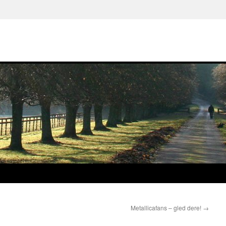
Metallicafans – gled dere!
→