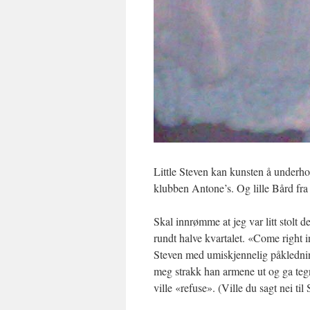
Little Steven kan kunsten å underhold
klubben Antone’s. Og lille Bård fra 
Skal innrømme at jeg var litt stolt 
rundt halve kvartalet. «Come right in
Steven med umiskjennelig påkledning 
meg strakk han armene ut og ga tegn 
ville «refuse». (Ville du sagt nei ti