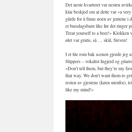
Det neste kvarteret var nesten uvirk
klar beskjed om at dette var «a ver
gårde for å finne noen av jentene i 
et bursdagsbarn like før det ringer
Treat yourself to a beer!» Klokken va
ølet var gratis, så … skål, Steven!
I et lite rom bak scenen gjorde jeg
Slippers – vokalist Ingjerd og gitar
«Don’t tell them, but they’re my fa
that way. We don’t want them to ge
resten av gjestene (køen utenfor), 
like my mind!»