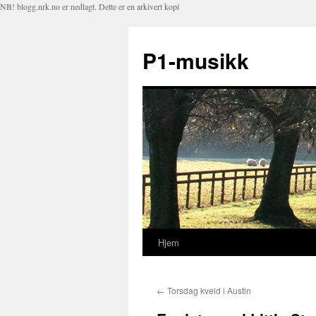
NB! blogg.nrk.no er nedlagt. Dette er en arkivert kopi
P1-musikk
Hjem
Hopp
til
←
Torsdag kveld i Austin
innhold