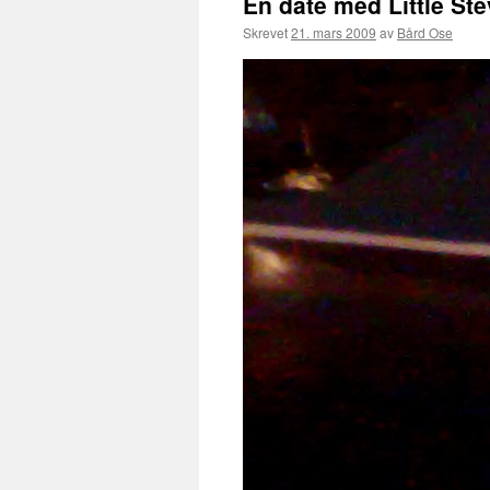
En date med Little St
Skrevet
21. mars 2009
av
Bård Ose