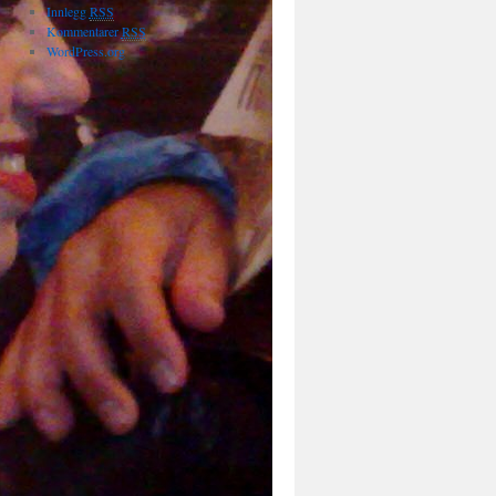
Innlegg
RSS
Kommentarer
RSS
WordPress.org