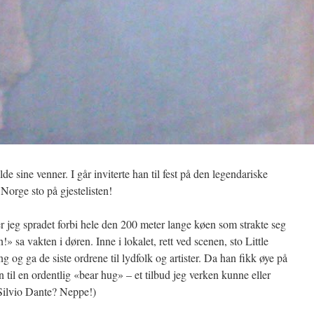
e sine venner. I går inviterte han til fest på den legendariske
Norge sto på gjestelisten!
der jeg spradet forbi hele den 200 meter lange køen som strakte seg
!» sa vakten i døren. Inne i lokalet, rett ved scenen, sto Little
og ga de siste ordrene til lydfolk og artister. Da han fikk øye på
til en ordentlig «bear hug» – et tilbud jeg verken kunne eller
l Silvio Dante? Neppe!)