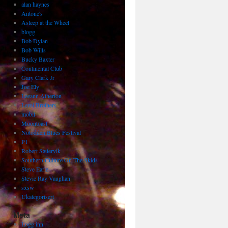
alan haynes
Antone's
Asleep at the Wheel
blogg
Bob Dylan
Bob Wills
Bucky Baxter
Continental Club
Gary Clark Jr
Joe Ely
Leeann Atherton
Leroi Brothers
mobil
Moontoast
Notodden Blues Festival
P1
Robert Sætervik
Southern Culture On The Skids
Steve Earle
Stevie Ray Vaughan
sxsw
Ukategorisert
Meta
Logg inn