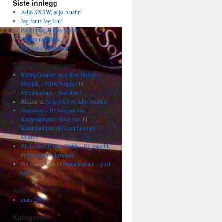
Siste innlegg
Adjø SXSW, adjø Austin!
Jeg fant! Jeg fant!
På do med Jimmy Webb
I baren med Mac
En siste (?) karamell
Siste kommentarer
Kjempekonsert med Ray Davies –
Musikk – NRK-blogger
til
Metallicafans – gled dere!
Rikken
til
Adjø SXSW, adjø Austin!
Stageway » P1 blogger om
Katzenjammers Texas-tur.
til
Katzenjammer gikk rett hjem på
Maria's
På do med Jimmy Webb » P1-musikk
til
En siste (?) karamell
Per Ole Hagen
til
Metallicafans – gled
dere!
Arkiv
mars 2009
Kategorier