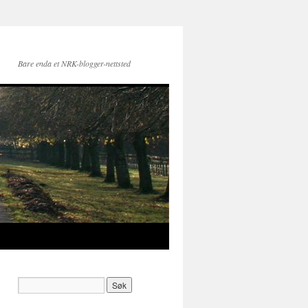
Bare enda et NRK-blogger-nettsted