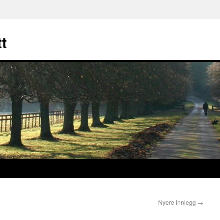
t
Nyere innlegg
→