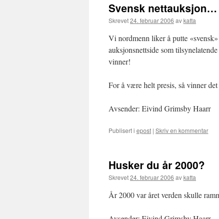
Svensk nettauksjon…
Skrevet
24. februar 2006
av
katta
Vi nordmenn liker å putte «svensk» 
auksjonsnettside som tilsynelatende 
vinner!
For å være helt presis, så vinner det
Avsender: Eivind Grimsby Haarr
Publisert i
epost
|
Skriv en kommentar
Husker du år 2000?
Skrevet
24. februar 2006
av
katta
År 2000 var året verden skulle ramme
Avsender: Eivind Grimsby Haarr