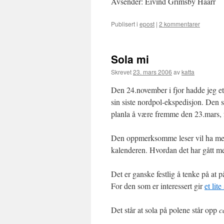
Avsender: Eivind Grimsby Haarr
Publisert i
epost
|
2 kommentarer
Sola mi
Skrevet
23. mars 2006
av
katta
Den 24.november i fjor hadde jeg 
sin siste nordpol-ekspedisjon. Den 
planla å være fremme den 23.mars, f
Den oppmerksomme leser vil ha merka
kalenderen. Hvordan det har gått 
Det er ganske festlig å tenke på at p
For den som er interessert gir
et lit
Det står at sola på polene står opp
c