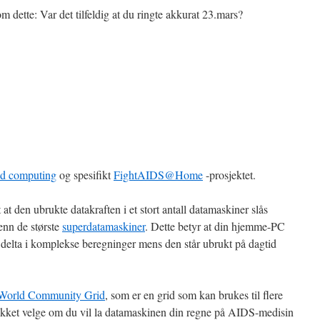
 dette: Var det tilfeldig at du ringte akkurat 23.mars?
id computing
og spesifikt
FightAIDS@Home
-prosjektet.
at den ubrukte datakraften i et stort antall datamaskiner slås
enn de største
superdatamaskiner
. Dette betyr at din hjemme-PC
elta i komplekse beregninger mens den står ubrukt på dagtid
World Community Grid
, som er en grid som kan brukes til flere
likket velge om du vil la datamaskinen din regne på AIDS-medisin