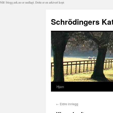
NB! blogg.nrk.no er nedlagt. Dette er en arkivert kopi
Schrödingers Kat
Hjem
Hopp
til
←
Eldre innlegg
innhold