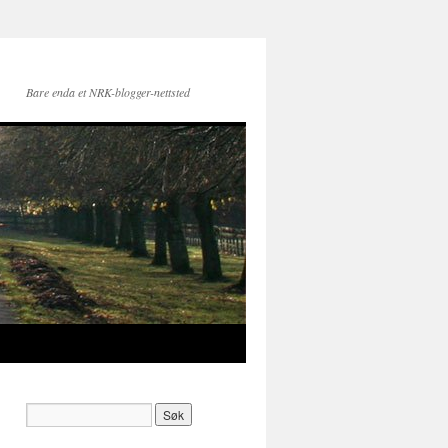
Bare enda et NRK-blogger-nettsted