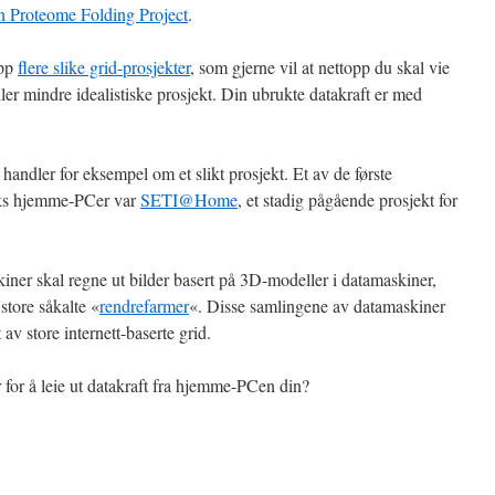
 Proteome Folding Project
.
opp
flere slike grid-prosjekter
, som gjerne vil at nettopp du skal vie
ller mindre idealistiske prosjekt. Din ubrukte datakraft er med
handler for eksempel om et slikt prosjekt. Et av de første
olks hjemme-PCer var
SETI@Home
, et stadig pågående prosjekt for
iner skal regne ut bilder basert på 3D-modeller i datamaskiner,
 store såkalte «
rendrefarmer
«. Disse samlingene av datamaskiner
av store internett-baserte grid.
 for å leie ut datakraft fra hjemme-PCen din?