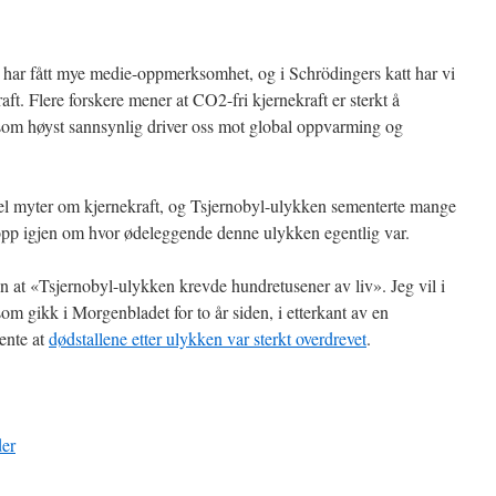
har fått mye medie-oppmerksomhet, og i Schrödingers katt har vi
ft. Flere forskere mener at CO2-fri kjernekraft er sterkt å
 som høyst sannsynlig driver oss mot global oppvarming og
n del myter om kjernekraft, og Tsjernobyl-ulykken sementerte mange
 opp igjen om hvor ødeleggende denne ulykken egentlig var.
n at «Tsjernobyl-ulykken krevde hundretusener av liv». Jeg vil i
m gikk i Morgenbladet for to år siden, i etterkant av en
ente at
dødstallene etter ulykken var sterkt overdrevet
.
der