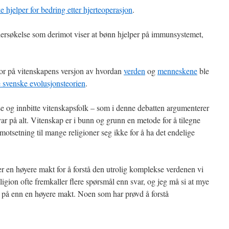
e hjelper for bedring etter hjerteoperasjon
.
dersøkelse som derimot viser at bønn hjelper på immunsystemet,
or på vitenskapens versjon av hvordan
verden
og
menneskene
ble
de svenske evolusjonsteorien
.
se og innbitte vitenskapsfolk – som i denne debatten argumenterer
svar på alt. Vitenskap er i bunn og grunn en metode for å tilegne
otsetning til mange religioner seg ikke for å ha det endelige
øker en høyere makt for å forstå den utrolig komplekse verdenen vi
ligion ofte fremkaller flere spørsmål enn svar, og jeg må si at mye
ro på enn en høyere makt. Noen som har prøvd å forstå