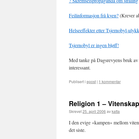
? Skremselspropaganda om stråling
Feilinformasjon frå kven?
(Krever a
Helseeffekter etter Tsjernobyl-ulyk
Tsjernobyl er ingen bløff!
Med tanke på Dagsrevyens bruk av b
interessant.
Publisert i
epost
|
1 kommentar
Religion 1 – Vitenskap
Skrevet
25. april 2006
av
katta
I den evige «kampen» mellom vitens
det siste.