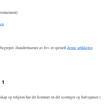
bonnement)
ken
egrepet «hundretusener av liv» er spesielt
denne artikkelen
 1
kap og religion har det kommet en del scoringer og halvsjanser i