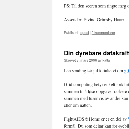
PS: Til den seeren som ringte meg om
Avsender: Eivind Grimsby Haarr
Publisert i
epost
|
2 kommentarer
Din dyrebare datakraft
Skrevet
3. mars 2006
av
katta
I en sending før jul fortalte vi om
gr
Grid computing betyr enkelt forklart 
sammen til å løse oppgaver raskere 
sammen med tusenvis av andre kan d
eller om natten.
FightAIDS@Home er er en del av
formål. Du som deltar kan for øyeb