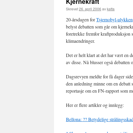
Kjernekraft
Skrevet
26. april 2006
av
katta
20-årsdagen for
Tsjernobyl-ulykken
belyst debatten som går om kjernekra
foretrekke fremfor kraftproduksjon
klimaendringer.
Det er helt klart at det har vært e
av disse. Nå blusser også debatten
Dagsrevyen meldte for få dager side
den anledning minne om en debatt so
reportasje om en FN-rapport som m
Her er flere artikler og innlegg:
Bellona: ?? Betydelige strålingsska