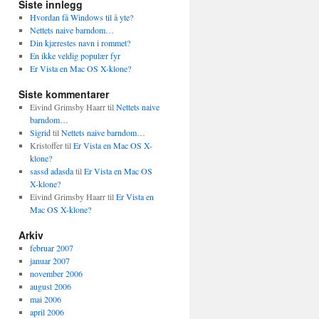
Siste innlegg
Hvordan få Windows til å yte?
Nettets naive barndom…
Din kjærestes navn i rommet?
En ikke veldig populær fyr
Er Vista en Mac OS X-klone?
Siste kommentarer
Eivind Grimsby Haarr
til
Nettets naive
barndom…
Sigrid
til
Nettets naive barndom…
Kristoffer
til
Er Vista en Mac OS X-
klone?
sassd adasda
til
Er Vista en Mac OS
X-klone?
Eivind Grimsby Haarr
til
Er Vista en
Mac OS X-klone?
Arkiv
februar 2007
januar 2007
november 2006
august 2006
mai 2006
april 2006