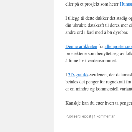
eller på et prosjekt som heter
Human
I tillegg til dette dukker det stadig 
din ubrukte datakraft til deres mer e
andre ord i ferd med å bli dyrebar.
Denne artikkelen
fra
aftenposten.no
prosjektene som benyttet seg av f
å finne liv i verdensrommet.
I
3D-grafikk
-verdenen, der datamask
betales det penger for regnekraft fra
er en mindre og kommersiell variant 
Kanskje kan du etter hvert ta penger
Publisert i
epost
|
1 kommentar