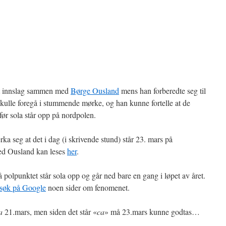
et innslag sammen med
Børge Ousland
mens han forberedte seg til
skulle foregå i stummende mørke, og han kunne fortelle at de
ør sola står opp på nordpolen.
 seg at det i dag (i skrivende stund) står 23. mars på
med Ousland kan leses
her
.
å polpunktet står sola opp og går ned bare en gang i løpet av året.
e søk på Google
noen sider om fenomenet.
a
21.mars, men siden det står «
ca
» må 23.mars kunne godtas…