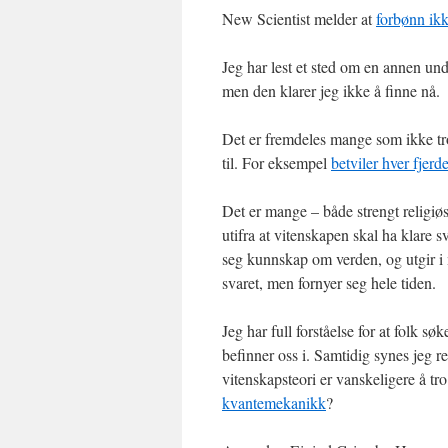
New Scientist melder at
forbønn ikk
Jeg har lest et sted om en annen un
men den klarer jeg ikke å finne nå.
Det er fremdeles mange som ikke tr
til. For eksempel
betviler hver fjer
Det er mange – både strengt religiø
utifra at vitenskapen skal ha klare 
seg kunnskap om verden, og utgir i m
svaret, men fornyer seg hele tiden.
Jeg har full forståelse for at folk s
befinner oss i. Samtidig synes jeg re
vitenskapsteori er vanskeligere å t
kvantemekanikk
?