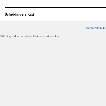
Schrödingers Katt
Featuring WPMU Blo
NB! blogg.nrk.no er nedlagt. Dette er en arkivert kopi