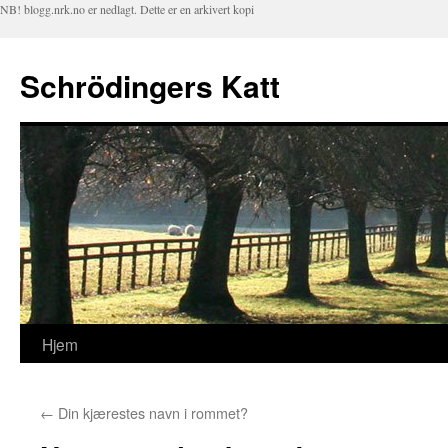
NB! blogg.nrk.no er nedlagt. Dette er en arkivert kopi
Schrödingers Katt
Hjem
Hopp
til
←
Din kjærestes navn i rommet?
innhold