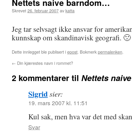
Nettets naive barndom…
Skrevet
26. februar 2007
av
katta
Jeg tar selvsagt ikke ansvar for amerik
kunnskap om skandinavisk geografi. 
Dette innlegget ble publisert i
epost
. Bokmerk
permalenken
.
←
Din kjærestes navn i rommet?
2 kommentarer til
Nettets nai
Sigrid
sier:
19. mars 2007 kl. 11:51
Kul sak, men hva var det med ska
Svar